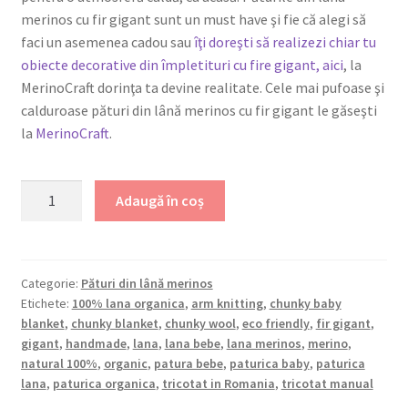
merinos cu fir gigant sunt un must have şi fie că alegi să
faci un asemenea cadou sau
îţi doreşti să realizezi chiar tu
obiecte decorative din împletituri cu fire gigant, aici
, la
MerinoCraft dorinţa ta devine realitate. Cele mai pufoase şi
calduroase pături din lână merinos cu fir gigant le găseşti
la
MerinoCraft
.
Cantitate
Adaugă în coș
Pătură
împletită
din
lână
Categorie:
Pături din lână merinos
Etichete:
100% lana organica
,
arm knitting
,
chunky baby
merinos
blanket
,
chunky blanket
,
chunky wool
,
eco friendly
,
fir gigant
,
cu
gigant
,
handmade
,
lana
,
lana bebe
,
lana merinos
,
merino
,
fir
natural 100%
,
organic
,
patura bebe
,
paturica baby
,
paturica
gigant
lana
,
paturica organica
,
tricotat in Romania
,
tricotat manual
70/70