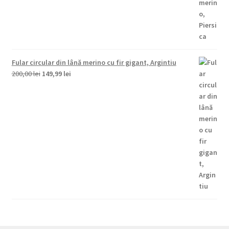
200,00 lei.
Fular circular din lână merino cu fir gigant, Argintiu
Prețul
Prețul
200,00
lei
149,99
lei
inițial
curent
a
este:
fost:
149,99 lei.
200,00 lei.