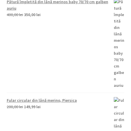
Pătură împletită din lână merinos baby 70/70 cm galben
200,00 lei.
auriu
Prețul
Prețul
400,00
lei
350,00
lei
inițial
curent
a
este:
fost:
350,00 lei.
400,00 lei.
Fular circular din lână merino, Piersica
Prețul
Prețul
200,00
lei
149,99
lei
inițial
curent
a
este:
fost:
149,99 lei.