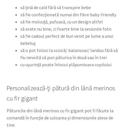
să ţină de cald fără să transpire bebe
să fie confecţionată numai din fibre baby-friendly
să fie molcuţă, pufoasă, cu un design altfel
să arate nu bine, ci foarte bine la sesiunile foto
să fie cadoul perfect de bun venit pe lume a unui
bebeluş
să o pot folosi la scoică/ balansoar/ landou fără să
fiu nevoită să pun păturica în două sau în trei
cu uşurinţă poate înlocui plăpumioara copilului
Personalizează-ţi pătură din lână merinos
cu fir gigant
Păturicile din lână merinos cu fir gigant pot fi făcute la
comandă în funcţie de culoarea şi dimensiunile alese de
tine.