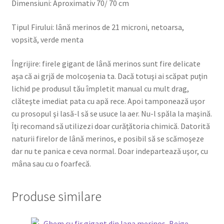
Dimensiuni: Aproximativ 70/ 70 cm
Tipul Firului: lână merinos de 21 microni, netoarsa,
vopsită, verde menta
Îngrijire: firele gigant de lână merinos sunt fire delicate
aşa că ai grjă de molcoşenia ta. Dacă totuşi ai scăpat puţin
lichid pe produsul tău împletit manual cu mult drag,
clăteşte imediat pata cu apă rece. Apoi tamponează uşor
cu prosopul şi lasă-l să se usuce la aer. Nu-l spăla la maşină.
Îţi recomand să utilizezi doar curăţătoria chimică. Datorită
naturii firelor de lână merinos, e posibil să se scămoşeze
dar nu te panica e ceva normal. Doar indepartează uşor, cu
mâna sau cu o foarfecă.
Produse similare
REDUCERI!