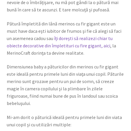
nevoie de o îmbrăţişare, nu mă pot gândi la o pătură mai
bună în care să te ascunzi. E tare molcuţă şi pufoasă.
Pătură împletită din lână merinos cu fir gigant este un
must have daca eşti iubitor de frumos şi fie că alegi să faci
un asemenea cadou sau
îţi doreşti să realizezi chiar tu
obiecte decorative din împletituri cu fire gigant, aici
, la
MerinoCraft dorinţa ta devine realitate.
Dimensiunea baby a păturicilor din merinos cu fir gigant
este ideală pentru primele luni din viaţa unui copil. Păturile
merino sunt grozave pentru un pui de somn, să creeze
magie în camera copilului şi la plimbare în zilele
friguroase, fiind numai bune de pus în landoul sau scoica
bebeluşului.
Mi-am dorit o păturică ideală pentru primele luni din viata
unui copil şi cu utilizări multiple: