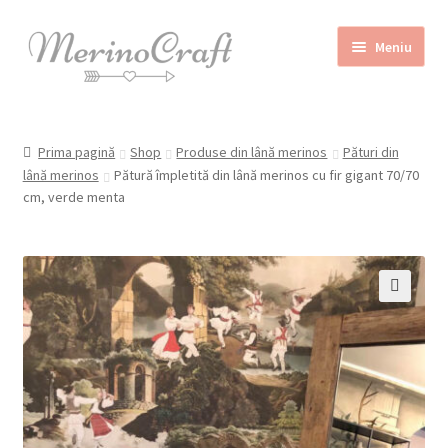
Sari
Sari
Meniu
la
la
navigare
conținut
Home
Prima pagină
Shop
Produse din lână merinos
Pături din
Despre MerinoCraft
lână merinos
Pătură împletită din lână merinos cu fir gigant 70/70
cm, verde menta
Calităţile lânii merinos
Blog
Shop
🔍
Contact