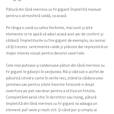
Pătură din lână merinos cu fir gigant împletită manual
pentru o atmosferă caldă, ca acasă.
Pe lânga o cană cu cafea fierbinte, mai sunt şi alte
elemente ce te ajută să aduci acasă acel aer de confort şi
căldură. Împletiturile cu fire gigant de exemplu, nu numai
că îţi trezesc sentimente calde şi plăcute dar reprezintă un
major interes vizual pentru decorul casei tale.
Cele mai pufoase şi calduroase pături din lână merinos cu
fir gigant le găseşti în secţiunea. Mă şi văd sub o astfel de
păturică citind o carte în serile reci, stând la căldura unui
şemineu sau pentru zilele însorite folosind-o drept
cuvertura pe pat sau doar pentru a stiliza un fotoliu.
Completând aerul chic în dormitor sau living, pătură
împletită din lână merinos cu fir gigant va adauga un
element puf-wow şi mult stil. Şi când pur şi simplu ai