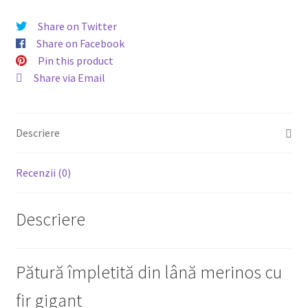
cm,
verde
Share on Twitter
menta
Share on Facebook
Pin this product
Share via Email
Descriere
Recenzii (0)
Descriere
Pătură împletită din lână merinos cu
fir gigant