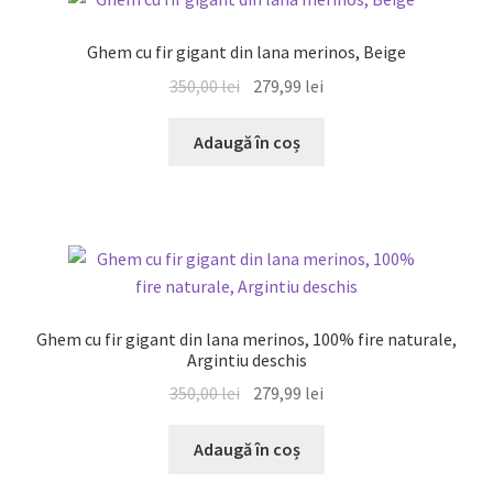
Ghem cu fir gigant din lana merinos, Beige
Prețul
Prețul
350,00
lei
279,99
lei
inițial
curent
a
este:
Adaugă în coș
fost:
279,99 lei.
350,00 lei.
REDUCERI!
Ghem cu fir gigant din lana merinos, 100% fire naturale,
Argintiu deschis
Prețul
Prețul
350,00
lei
279,99
lei
inițial
curent
a
este:
Adaugă în coș
fost:
279,99 lei.