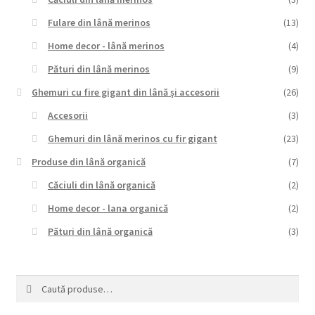
Fulare din lână merinos
(13)
Home decor - lână merinos
(4)
Pături din lână merinos
(9)
Ghemuri cu fire gigant din lână și accesorii
(26)
Accesorii
(3)
Ghemuri din lână merinos cu fir gigant
(23)
Produse din lână organică
(7)
Căciuli din lână organică
(2)
Home decor - lana organică
(2)
Pături din lână organică
(3)
Caută
Caută
după: