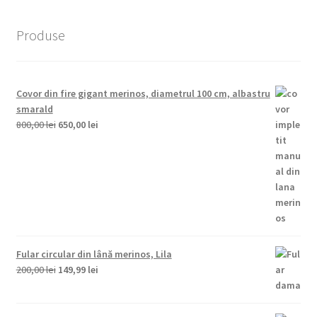
Produse
Covor din fire gigant merinos, diametrul 100 cm, albastru
smarald
Prețul
Prețul
800,00
lei
650,00
lei
inițial
curent
a
este:
fost:
650,00 lei.
800,00 lei.
Fular circular din lână merinos, Lila
Prețul
Prețul
200,00
lei
149,99
lei
inițial
curent
a
este:
fost:
149,99 lei.