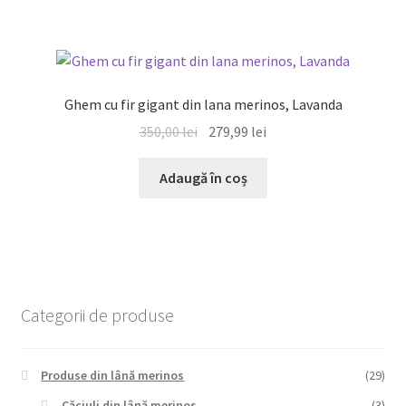
350,00 lei.
REDUCERI!
Ghem cu fir gigant din lana merinos, Lavanda
Prețul
Prețul
350,00
lei
279,99
lei
inițial
curent
a
este:
Adaugă în coș
fost:
279,99 lei.
350,00 lei.
Categorii de produse
Produse din lână merinos
(29)
Căciuli din lână merinos
(3)