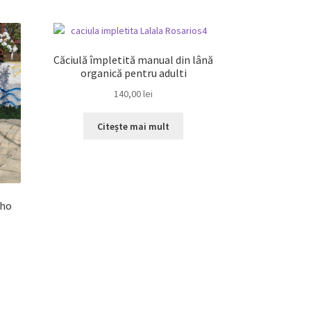
ritate
Căciulă împletită manual din lână
organică pentru adulti
140,00
lei
Citește mai mult
oho
ul
ent
e:
99 lei.