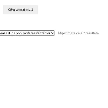
Citește mai mult
Sortat
Afișez toate cele 7 rezultate
după
popula