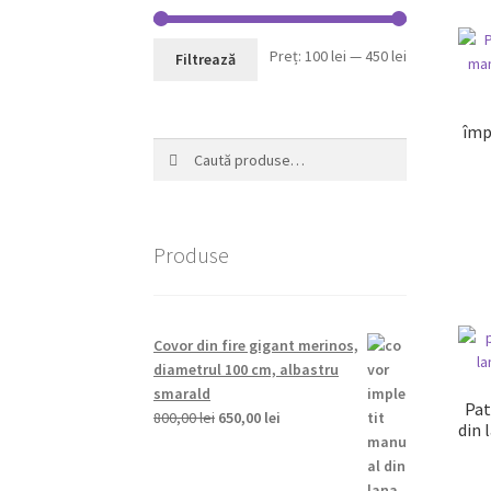
Preț
Preț
Preț:
100 lei
—
450 lei
Filtrează
minim
maxim
împ
Caută
Caută
după:
Produse
Covor din fire gigant merinos,
diametrul 100 cm, albastru
smarald
Pat
Prețul
Prețul
800,00
lei
650,00
lei
din 
inițial
curent
a
este:
fost:
650,00 lei.