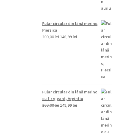
Fular circular din lână merino,
Piersica
Prețul
Prețul
200,00
lei
149,99
lei
inițial
curent
a
este:
fost:
149,99 lei.
200,00 lei.
Fular circular din lână merino
cu fir gigant, Argintiu
Prețul
Prețul
200,00
lei
149,99
lei
inițial
curent
a
este:
fost:
149,99 lei.
200,00 lei.