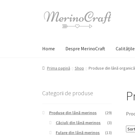
Sari
Sari
la
la
navigare
conținut
Home
Despre MerinoCraft
Calităţil
Prima pagină
Shop
Produse din lână organică
P
Categorii de produse
Produse din lână merinos
(29)
Prod
Căciuli din lână merinos
(3)
Fulare din lână merinos
(13)