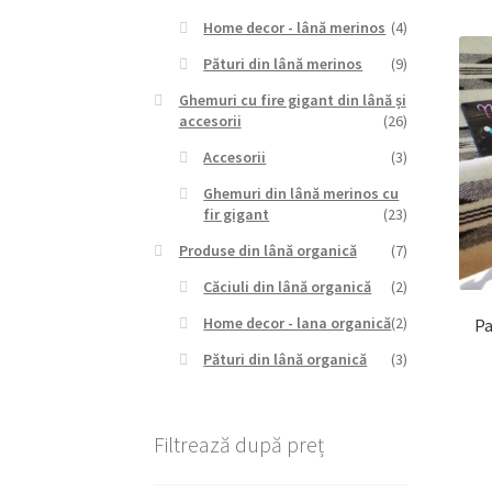
Home decor - lână merinos
(4)
Pături din lână merinos
(9)
Ghemuri cu fire gigant din lână și
accesorii
(26)
Accesorii
(3)
Ghemuri din lână merinos cu
fir gigant
(23)
Produse din lână organică
(7)
Căciuli din lână organică
(2)
Home decor - lana organică
(2)
Pa
Pături din lână organică
(3)
Filtrează după preț