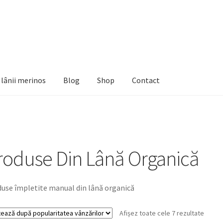
e lânii merinos
Blog
Shop
Contact
roduse Din Lână Organică
use împletite manual din lână organică
Sortat
Afișez toate cele 7 rezultate