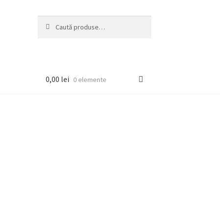
Caută
Caută
după:
0,00
lei
0 elemente