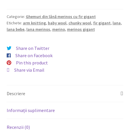
cu
350,00 lei.
fir
gigant
Categorie:
Ghemuri din lână merinos cu fir gigant
Etichete:
arm knitting
,
baby wool
,
chunky wool
,
fir gigant
,
lana
,
din
lana bebe
,
lana merinos
,
merino
,
merinos gigant
lana
merinos
,
Share on Twitter
Maro
Share on Facebook
ciocolata
Pin this product
Share via Email
Descriere
Informații suplimentare
Recenzii (0)