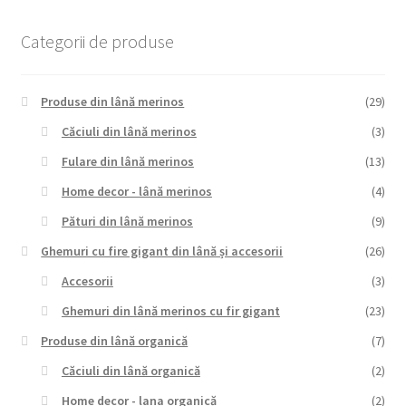
Categorii de produse
Produse din lână merinos
(29)
Căciuli din lână merinos
(3)
Fulare din lână merinos
(13)
Home decor - lână merinos
(4)
Pături din lână merinos
(9)
Ghemuri cu fire gigant din lână și accesorii
(26)
Accesorii
(3)
Ghemuri din lână merinos cu fir gigant
(23)
Produse din lână organică
(7)
Căciuli din lână organică
(2)
Home decor - lana organică
(2)