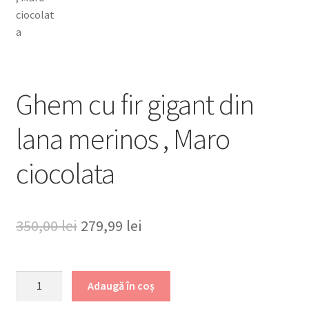
Ghem cu fir gigant din
lana merinos , Maro
ciocolata
Prețul
Prețul
350,00
lei
279,99
lei
inițial
curent
a
este:
Cantitate
Adaugă în coș
Ghem
fost:
279,99 lei.