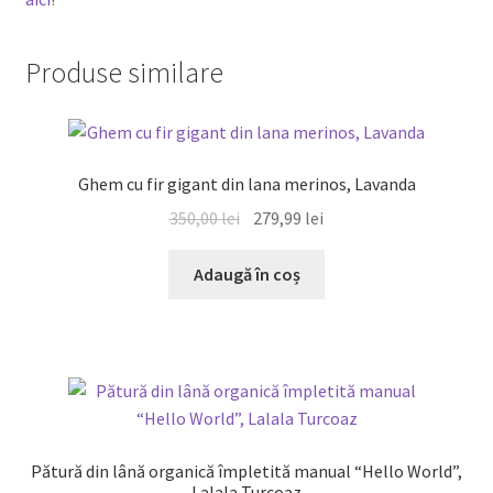
Produse similare
REDUCERI!
Ghem cu fir gigant din lana merinos, Lavanda
Prețul
Prețul
350,00
lei
279,99
lei
inițial
curent
a
este:
Adaugă în coș
fost:
279,99 lei.
350,00 lei.
Pătură din lână organică împletită manual “Hello World”,
Lalala Turcoaz