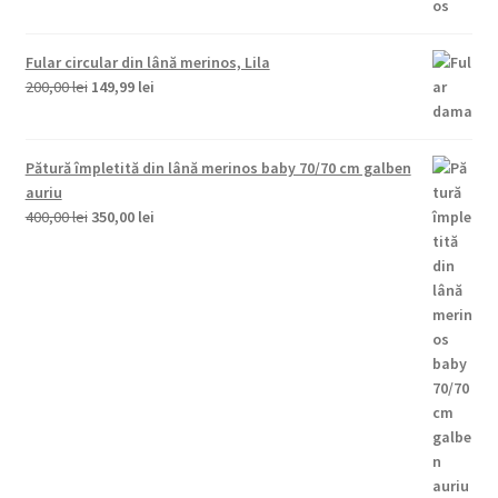
Fular circular din lână merinos, Lila
Prețul
Prețul
200,00
lei
149,99
lei
inițial
curent
a
este:
fost:
149,99 lei.
Pătură împletită din lână merinos baby 70/70 cm galben
200,00 lei.
auriu
Prețul
Prețul
400,00
lei
350,00
lei
inițial
curent
a
este:
fost:
350,00 lei.
400,00 lei.