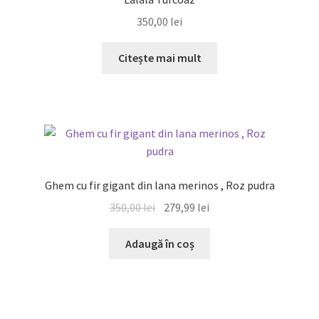
350,00
lei
Citește mai mult
REDUCERI!
Ghem cu fir gigant din lana merinos , Roz pudra
Prețul
Prețul
350,00
lei
279,99
lei
inițial
curent
a
este:
Adaugă în coș
fost:
279,99 lei.
350,00 lei.