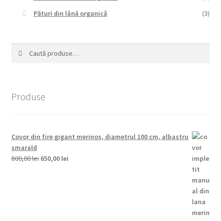
Pături din lână organică
(3)
Caută
Caută
după:
Produse
Covor din fire gigant merinos, diametrul 100 cm, albastru
smarald
Prețul
Prețul
800,00
lei
650,00
lei
inițial
curent
a
este:
fost:
650,00 lei.
800,00 lei.