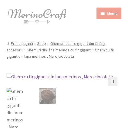
Sari
Sari
Meniu
la
la
navigare
conținut
Home
Prima pagină
Shop
Ghemuri cu fire gigant din lână și
Despre MerinoCraft
accesorii
Ghemuri din lână merinos cu fir gigant
Ghem cu fir
gigant din lana merinos , Maro ciocolata
Calităţile lânii merinos
Blog
Shop
🔍
Contact