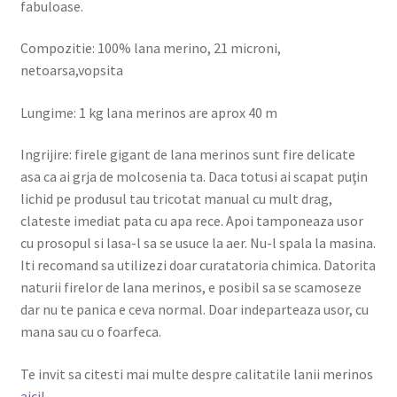
fabuloase.
Compozitie: 100% lana merino, 21 microni,
netoarsa,vopsita
Lungime: 1 kg lana merinos are aprox 40 m
Ingrijire: firele gigant de lana merinos sunt fire delicate
asa ca ai grja de molcosenia ta. Daca totusi ai scapat puţin
lichid pe produsul tau tricotat manual cu mult drag,
clateste imediat pata cu apa rece. Apoi tamponeaza usor
cu prosopul si lasa-l sa se usuce la aer. Nu-l spala la masina.
Iti recomand sa utilizezi doar curatatoria chimica. Datorita
naturii firelor de lana merinos, e posibil sa se scamoseze
dar nu te panica e ceva normal. Doar indeparteaza usor, cu
mana sau cu o foarfeca.
Te invit sa citesti mai multe despre calitatile lanii merinos
aici
!