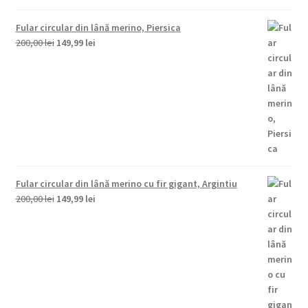
Fular circular din lână merino, Piersica
Prețul
Prețul
200,00
lei
149,99
lei
inițial
curent
a
este:
fost:
149,99 lei.
200,00 lei.
Fular circular din lână merino cu fir gigant, Argintiu
Prețul
Prețul
200,00
lei
149,99
lei
inițial
curent
a
este:
fost:
149,99 lei.
200,00 lei.