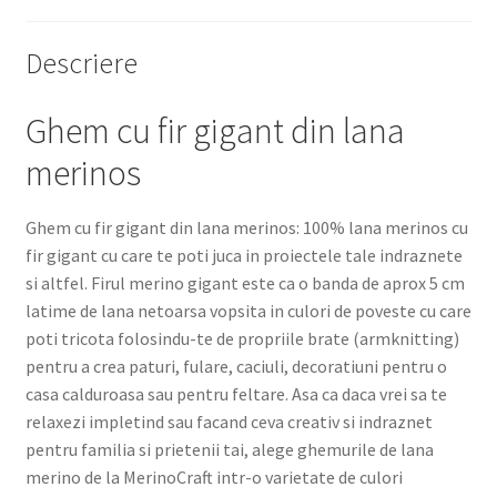
Descriere
Ghem cu fir gigant din lana
merinos
Ghem cu fir gigant din lana merinos: 100% lana merinos cu
fir gigant cu care te poti juca in proiectele tale indraznete
si altfel. Firul merino gigant este ca o banda de aprox 5 cm
latime de lana netoarsa vopsita in culori de poveste cu care
poti tricota folosindu-te de propriile brate (armknitting)
pentru a crea paturi, fulare, caciuli, decoratiuni pentru o
casa calduroasa sau pentru feltare. Asa ca daca vrei sa te
relaxezi impletind sau facand ceva creativ si indraznet
pentru familia si prietenii tai, alege ghemurile de lana
merino de la MerinoCraft intr-o varietate de culori