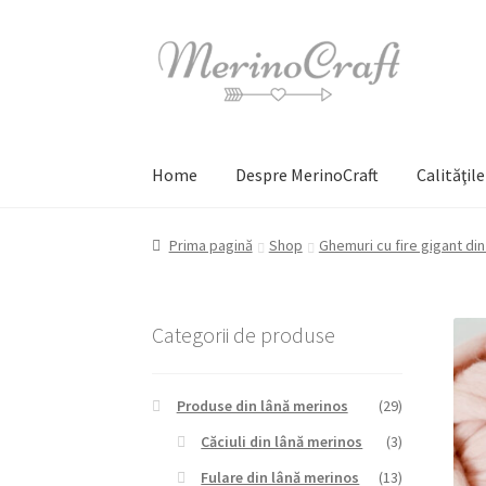
Sari
Sari
la
la
navigare
conținut
Home
Despre MerinoCraft
Calităţil
Prima pagină
Shop
Ghemuri cu fire gigant din 
Categorii de produse
REDUCERI!
Produse din lână merinos
(29)
Căciuli din lână merinos
(3)
Fulare din lână merinos
(13)