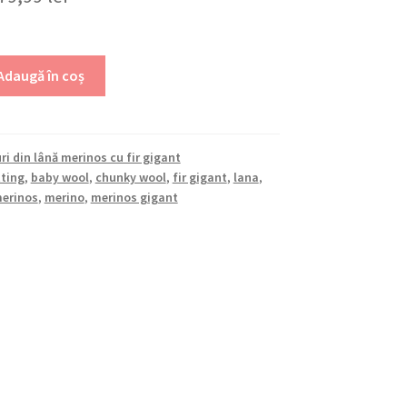
nițial
curent
este:
Adaugă în coș
ost:
279,99 lei.
50,00 lei.
i din lână merinos cu fir gigant
tting
,
baby wool
,
chunky wool
,
fir gigant
,
lana
,
merinos
,
merino
,
merinos gigant