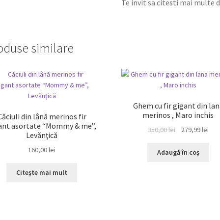
Te invit sa citesti mai multe 
oduse similare
REDUCERI!
Ghem cu fir gigant din lan
merinos , Maro inchis
Căciuli din lână merinos fir
ant asortate “Mommy & me”,
Prețul
Preț
350,00
lei
279,99
lei
Levănţică
inițial
cur
160,00
lei
a
est
Adaugă în coș
fost:
279,
350,00 lei.
Citește mai mult