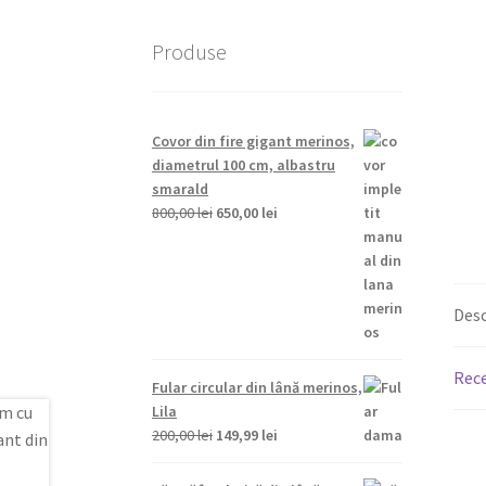
Produse
Covor din fire gigant merinos,
diametrul 100 cm, albastru
smarald
Prețul
Prețul
800,00
lei
650,00
lei
inițial
curent
a
este:
fost:
650,00 lei.
800,00 lei.
Desc
Rece
Fular circular din lână merinos,
Lila
Prețul
Prețul
200,00
lei
149,99
lei
inițial
curent
a
este: