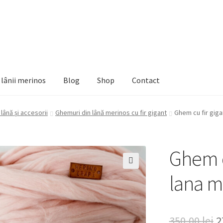
e lânii merinos
Blog
Shop
Contact
lână și accesorii
Ghemuri din lână merinos cu fir gigant
Ghem cu fir giga
Ghem c
🔍
lana m
P
350,00
lei
2