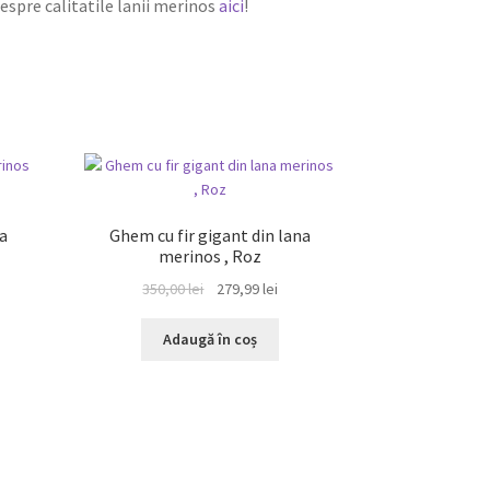
despre calitatile lanii merinos
aici
!
REDUCERI!
a
Ghem cu fir gigant din lana
merinos , Roz
ul
Prețul
Prețul
350,00
lei
279,99
lei
ent
inițial
curent
e:
a
este:
Adaugă în coș
99 lei.
fost:
279,99 lei.
350,00 lei.