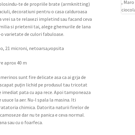
folosindu-te de propriile brate (armknitting)
caciuli, decoratiuni pentru o casa calduroasa
a vrei sa te relaxezi impletind sau facand ceva
milia si prietenii tai, alege ghemurile de lana
o varietate de culori fabuloase.
, 21 microni, netoarsa,vopsita
re aprox 40 m
a merinos sunt fire delicate asa ca ai grja de
scapat puţin lichid pe produsul tau tricotat
e imediat pata cu apa rece. Apoi tamponeaza
e usuce la aer. Nu-l spala la masina. Iti
atatoria chimica. Datorita naturii firelor de
 scamoseze dar nu te panica e ceva normal.
na sau cu o foarfeca.