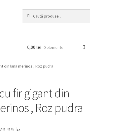
Caută
Caută
după:
0,00
lei
0 elemente
nt din lana merinos , Roz pudra
u fir gigant din
erinos , Roz pudra
rețul
Prețul
79,99
lei