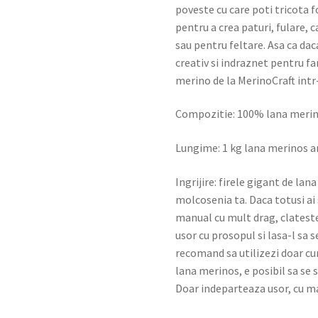
poveste cu care poti tricota 
pentru a crea paturi, fulare, 
sau pentru feltare. Asa ca dac
creativ si indraznet pentru fa
merino de la MerinoCraft intr-
Compozitie: 100% lana merino
Lungime: 1 kg lana merinos a
Ingrijire: firele gigant de lan
molcosenia ta. Daca totusi ai 
manual cu mult drag, clatest
usor cu prosopul si lasa-l sa s
recomand sa utilizezi doar cur
lana merinos, e posibil sa se
Doar indeparteaza usor, cu ma