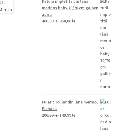
Pătură împletită din lână
fost:
149,99 lei.
merinos baby 70/70 cm galben
200,00 lei.
auriu
Prețul
Prețul
400,00
lei
350,00
lei
inițial
curent
a
este:
fost:
350,00 lei.
400,00 lei.
Fular circular din lână merino,
Piersica
Prețul
Prețul
200,00
lei
149,99
lei
inițial
curent
a
este: