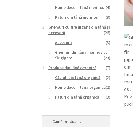
Home decor - lână merinos
(4)
Pături din lână merinos
(9)
Ghemuri cu fire gigant din lână și
accesorii
(26)
Accesorii
(3)
Ghemuri din lână merinos cu
fir gigant
(23)
Produse din lână organică
(7)
Căciuli din lână organică
(2)
Home decor - lana organică
(2)
Pături din lână organică
(3)
Caută
Caută
după: