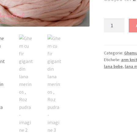
i
a
Cantitate
Ghem
f
cu
3
fir
gigant
Categorie:
Ghemur
Etichete:
arm kni
din
lana bebe
,
lana 
lana
merinos
,
Roz
pudra