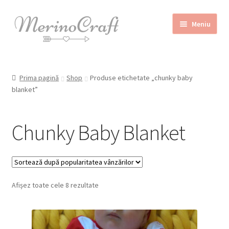
Sari
Sari
Meniu
la
la
navigare
conținut
Home
Prima pagină
Shop
Produse etichetate „chunky baby
Despre MerinoCraft
blanket”
Calităţile lânii merinos
Chunky Baby Blanket
Blog
Shop
Contact
Sortat
Afișez toate cele 8 rezultate
după
REDUCERI!
popularitate