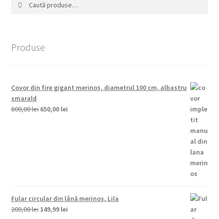
Caută
Caută
după:
Produse
Covor din fire gigant merinos, diametrul 100 cm, albastru
smarald
Prețul
Prețul
800,00
lei
650,00
lei
inițial
curent
a
este:
fost:
650,00 lei.
800,00 lei.
Fular circular din lână merinos, Lila
Prețul
Prețul
200,00
lei
149,99
lei