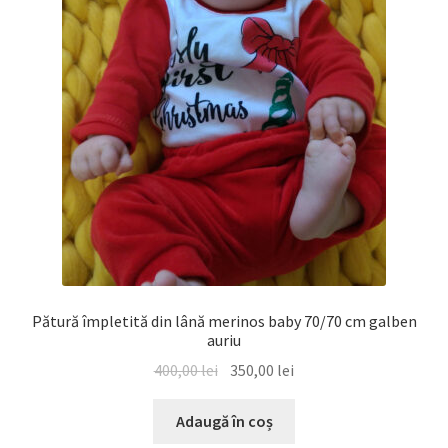
Pătură împletită din lână merinos baby 70/70 cm galben
auriu
Prețul
Prețul
400,00
lei
350,00
lei
inițial
curent
a
este:
Adaugă în coș
fost:
350,00 lei.