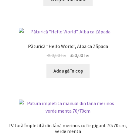
REDUCERI!
Păturică “Hello World”, Alba ca Zăpada
Prețul
Prețul
400,00
lei
350,00
lei
inițial
curent
a
este:
Adaugă în coș
fost:
350,00 lei.
400,00 lei.
Pătură împletită din lână merinos cu fir gigant 70/70 cm,
verde menta