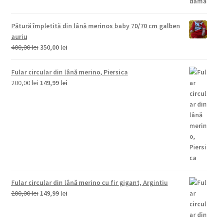
inițial
curent
a
este:
fost:
149,99 lei.
Pătură împletită din lână merinos baby 70/70 cm galben
200,00 lei.
auriu
Prețul
Prețul
400,00
lei
350,00
lei
inițial
curent
a
este:
Fular circular din lână merino, Piersica
fost:
350,00 lei.
Prețul
Prețul
200,00
lei
149,99
lei
400,00 lei.
inițial
curent
a
este:
fost:
149,99 lei.
200,00 lei.
Fular circular din lână merino cu fir gigant, Argintiu
Prețul
Prețul
200,00
lei
149,99
lei
inițial
curent
a
este: