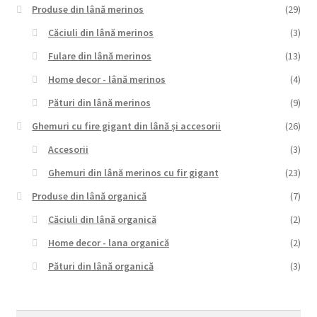
Produse din lână merinos
(29)
Căciuli din lână merinos
(3)
Fulare din lână merinos
(13)
Home decor - lână merinos
(4)
Pături din lână merinos
(9)
Ghemuri cu fire gigant din lână și accesorii
(26)
Accesorii
(3)
Ghemuri din lână merinos cu fir gigant
(23)
Produse din lână organică
(7)
Căciuli din lână organică
(2)
Home decor - lana organică
(2)
Pături din lână organică
(3)