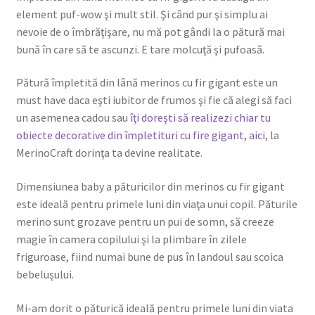
element puf-wow şi mult stil. Şi când pur şi simplu ai
nevoie de o îmbrăţişare, nu mă pot gândi la o pătură mai
bună în care să te ascunzi. E tare molcuţă şi pufoasă.
Pătură împletită din lână merinos cu fir gigant este un
must have daca eşti iubitor de frumos şi fie că alegi să faci
un asemenea cadou sau
îţi doreşti să realizezi chiar tu
obiecte decorative din împletituri cu fire gigant, aici
, la
MerinoCraft dorinţa ta devine realitate.
Dimensiunea baby a păturicilor din merinos cu fir gigant
este ideală pentru primele luni din viaţa unui copil. Păturile
merino sunt grozave pentru un pui de somn, să creeze
magie în camera copilului şi la plimbare în zilele
friguroase, fiind numai bune de pus în landoul sau scoica
bebeluşului.
Mi-am dorit o păturică ideală pentru primele luni din viata