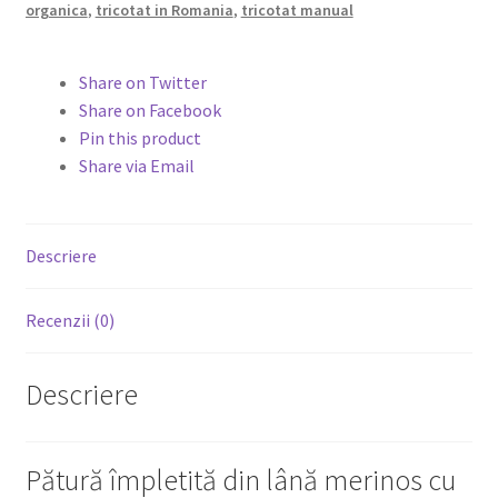
baby,
organica
,
tricotat in Romania
,
tricotat manual
verde
crud
Share on Twitter
Share on Facebook
Pin this product
Share via Email
Descriere
Recenzii (0)
Descriere
Pătură împletită din lână merinos cu