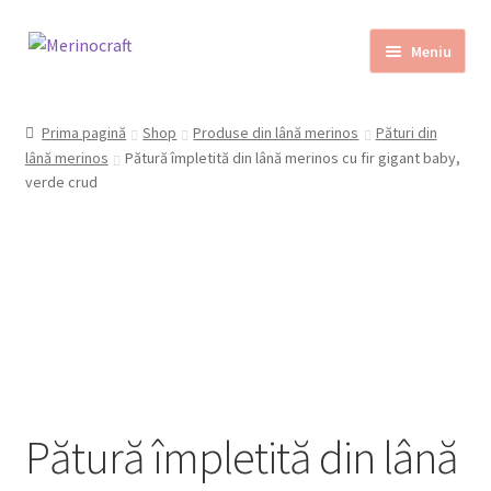
Sari
Sari
Meniu
la
la
navigare
conținut
Home
Prima pagină
Shop
Produse din lână merinos
Pături din
Despre MerinoCraft
lână merinos
Pătură împletită din lână merinos cu fir gigant baby,
verde crud
Calităţile lânii merinos
Blog
Shop
Contact
Pătură împletită din lână