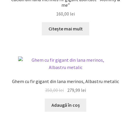
me”
160,00
lei
Citește mai mult
REDUCERI!
Ghem cu fir gigant din lana merinos, Albastru metalic
Prețul
Prețul
350,00
lei
279,99
lei
inițial
curent
a
este:
Adaugă în coș
fost:
279,99 lei.
350,00 lei.