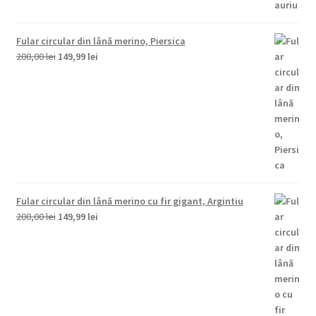
Fular circular din lână merino, Piersica
Prețul
Prețul
200,00
lei
149,99
lei
inițial
curent
a
este:
fost:
149,99 lei.
200,00 lei.
Fular circular din lână merino cu fir gigant, Argintiu
Prețul
Prețul
200,00
lei
149,99
lei
inițial
curent
a
este:
fost:
149,99 lei.
200,00 lei.