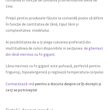
comandă în funcţie de culoarea şi dimensiunile alese de
tine.
Preţul pentru produsele făcute la comandă poate să difere
în funcţie de cantitatea de lână, tipul lânii şi
complexitatea modelului.
Ai posibilitatea de a-ţi alege culoarea preferată din
multitudinea de culori disponibile in secţiunea
de ghemuri
din lână merinos cu fir gigant.
Lâna merinos cu fir gigant este pufoasă, perfectă pentru
friguroşi, hipoalergenică şi reglează temperatura corpului.
Contactează-mă
pentru a discuta despre ce îţi doreşti şi
ce ţi se potriveşte!