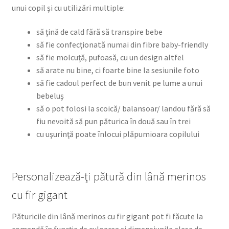
unui copil şi cu utilizări multiple:
să ţină de cald fără să transpire bebe
să fie confecţionată numai din fibre baby-friendly
să fie molcuţă, pufoasă, cu un design altfel
să arate nu bine, ci foarte bine la sesiunile foto
să fie cadoul perfect de bun venit pe lume a unui
bebeluş
să o pot folosi la scoică/ balansoar/ landou fără să
fiu nevoită să pun păturica în două sau în trei
cu uşurinţă poate înlocui plăpumioara copilului
Personalizează-ţi pătură din lână merinos
cu fir gigant
Păturicile din lână merinos cu fir gigant pot fi făcute la