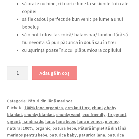
să arate nu bine, ci foarte bine la sesiunile foto ale
copilei
să fie cadoul perfect de bun venit pe lume a unui
bebeluş
să o pot folosi la scoică/ balansoar/ landou fără să
fiu nevoită să pun păturica în două sau în trei
cu uşurinţă poate înlocui plăpumioara copilului
Cantitate
Adaugă în coș
Pătură
împletită
din
lână
Categorie:
Pături din lână merinos
Etichete:
100% lana organica
,
arm knitting
,
chunky baby
merinos
blanket
,
chunky blanket
,
chunky wool
,
eco friendly
,
fir gigant
,
cu
gigant
,
handmade
,
lana
,
lana bebe
,
lana merinos
,
merino
,
fir
natural 100%
,
organic
,
patura bebe
,
Pătură împletită din lână
gigant
merinos pentru bebe
,
paturica baby
,
paturica lana
,
paturica