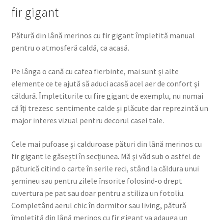
fir gigant
Pătură din lână merinos cu fir gigant împletită manual
pentru o atmosferă caldă, ca acasă.
Pe lânga o cană cu cafea fierbinte, mai sunt şi alte
elemente ce te ajută să aduci acasă acel aer de confort şi
căldură. Împletiturile cu fire gigant de exemplu, nu numai
că îţi trezesc sentimente calde şi plăcute dar reprezintă un
major interes vizual pentru decorul casei tale.
Cele mai pufoase şi calduroase pături din lână merinos cu
fir gigant le găseşti în secţiunea. Mă şi văd sub o astfel de
păturică citind o carte în serile reci, stând la căldura unui
şemineu sau pentru zilele însorite folosind-o drept
cuvertura pe pat sau doar pentru a stiliza un fotoliu.
Completând aerul chic în dormitor sau living, pătură
împletită din lână merinos cu fir gigant va adauga un