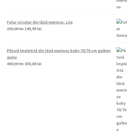
Fular circular din lână merinos, Lila
Prețul
Prețul
200,00
lei
149,99
lei
inițial
curent
a
este:
fost:
149,99 lei.
Pătură împletită din lână merinos baby 70/70 cm galben
200,00 lei.
auriu
Prețul
Prețul
400,00
lei
350,00
lei
inițial
curent
a
este:
fost:
350,00 lei.
400,00 lei.