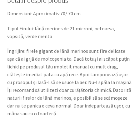
Detalii despre produs
Dimensiuni: Aproximativ 70/ 70 cm
Tipul Firului: lână merinos de 21 microni, netoarsa,
vopsită, verde menta
Îngrijire: firele gigant de lână merinos sunt fire delicate
aşa că ai grjă de molcoşenia ta. Dacă totuşi ai scăpat puţin
lichid pe produsul tău împletit manual cu mult drag,
clăteşte imediat pata cu apă rece. Apoi tamponează uşor
cu prosopul şi lasă-l să se usuce la aer. Nu-l spăla la maşină.
Îţi recomand să utilizezi doar curăţătoria chimică. Datorită
naturii firelor de lână merinos, e posibil să se scămoşeze
dar nu te panica e ceva normal. Doar indepartează uşor, cu
mâna sau cu o foarfecă.