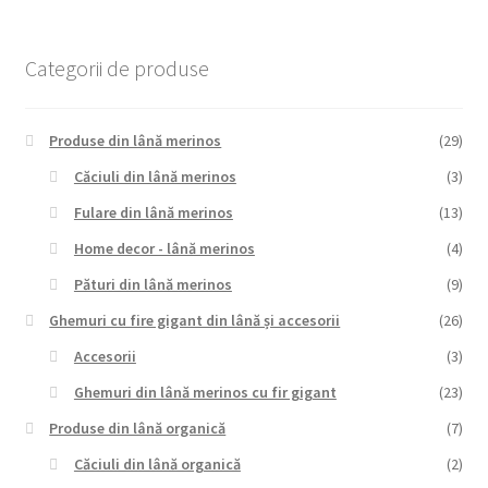
Categorii de produse
Produse din lână merinos
(29)
Căciuli din lână merinos
(3)
Fulare din lână merinos
(13)
Home decor - lână merinos
(4)
Pături din lână merinos
(9)
Ghemuri cu fire gigant din lână și accesorii
(26)
Accesorii
(3)
Ghemuri din lână merinos cu fir gigant
(23)
Produse din lână organică
(7)
Căciuli din lână organică
(2)