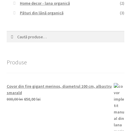
Home decor - lana organică
(2)
Pături din lână organică
(3)
Caută
Caută
după:
Produse
Covor din fire gigant merinos, diametrul 100 cm, albastru
smarald
Prețul
Prețul
800,00
lei
650,00
lei
inițial
curent
a
este:
fost:
650,00 lei.
800,00 lei.