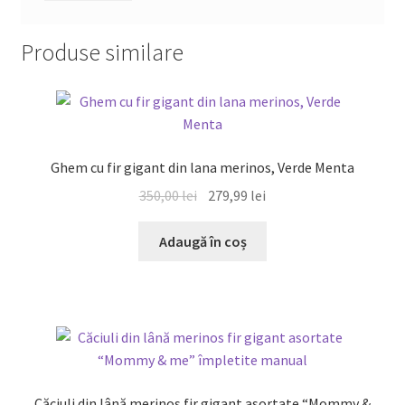
Produse similare
REDUCERI!
Ghem cu fir gigant din lana merinos, Verde Menta
Prețul
Prețul
350,00
lei
279,99
lei
inițial
curent
a
este:
Adaugă în coș
fost:
279,99 lei.
350,00 lei.
Căciuli din lână merinos fir gigant asortate “Mommy &