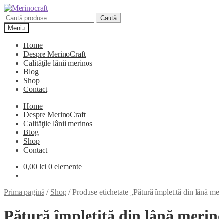
Sari
Sari
la
la
Caută
Caută
navigare
conținut
după:
Meniu
Home
Despre MerinoCraft
Calităţile lânii merinos
Blog
Shop
Contact
Home
Despre MerinoCraft
Calităţile lânii merinos
Blog
Shop
Contact
0,00
lei
0 elemente
Prima pagină
/
Shop
/
Produse etichetate „Pătură împletită din lână m
Pătură împletită din lână merin