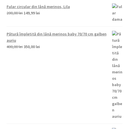
Fular circular din lână merinos, Lila
Prețul
Prețul
200,00
lei
149,99
lei
inițial
curent
a
este:
fost:
149,99 lei.
Pătură împletită din lână merinos baby 70/70 cm galben
200,00 lei.
auriu
Prețul
Prețul
400,00
lei
350,00
lei
inițial
curent
a
este:
fost:
350,00 lei.
400,00 lei.