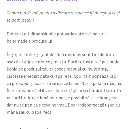
Contactează-mă pentru a discuta despre ce îţi doreşti şi ce ţi
se potriveşte:-)
Dimensiuni: dimensiunile pot varia datorită naturii
handmade a produsului
Îngrijire: firele gigant de lână merinos sunt fire delicate
aşa că ai grja de molcoşenia ta. Dacă totuşi ai scăpat puţin
lichid pe produsul tău tricotat manual cu mult drag,
clăteşte imediat pata cu apă rece. Apoi tamponează uşor
cu prosopul şi lasă-l să se usuce la aer. Nu-l spăla la maşină.
Îţi recomand să utilizezi doar curăţătoria chimică. Datorită
naturii firelor de lână merinos, e posibil să se scămoşeze
dar nu te panica e ceva normal. Doar indepartează uşor, cu
mâna sau cu o foarfecă.