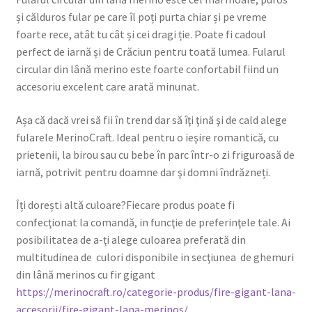
și călduros fular pe care îl poți purta chiar și pe vreme
foarte rece, atât tu cât și cei dragi ție. Poate fi cadoul
perfect de iarnă și de Crăciun pentru toată lumea. Fularul
circular din lână merino este foarte confortabil fiind un
accesoriu excelent care arată minunat.
Așa că dacă vrei să fii în trend dar să îţi ţină şi de cald alege
fularele MerinoCraft. Ideal pentru o ieşire romantică, cu
prietenii, la birou sau cu bebe în parc într-o zi friguroasă de
iarnă, potrivit pentru doamne dar şi domni îndrăzneți.
Îți dorești altă culoare?Fiecare produs poate fi
confecţionat la comandă, in funcţie de preferinţele tale. Ai
posibilitatea de a-ţi alege culoarea preferată din
multitudinea de culori disponibile in secţiunea de ghemuri
din lână merinos cu fir gigant
https://merinocraft.ro/categorie-produs/fire-gigant-lana-
accesorii/fire-gigant-lana-merinos/
.