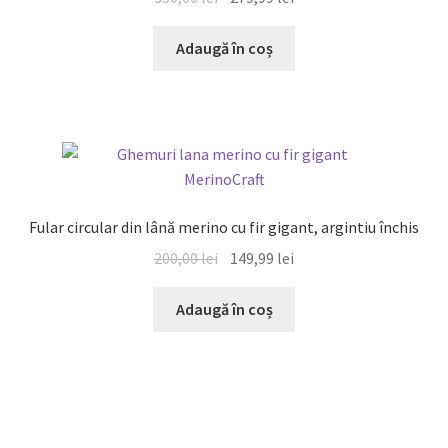
inițial
curent
a
este:
Adaugă în coș
fost:
279,99 lei.
350,00 lei.
REDUCERI!
Fular circular din lână merino cu fir gigant, argintiu închis
Prețul
Prețul
200,00
lei
149,99
lei
inițial
curent
a
este:
Adaugă în coș
fost:
149,99 lei.
200,00 lei.