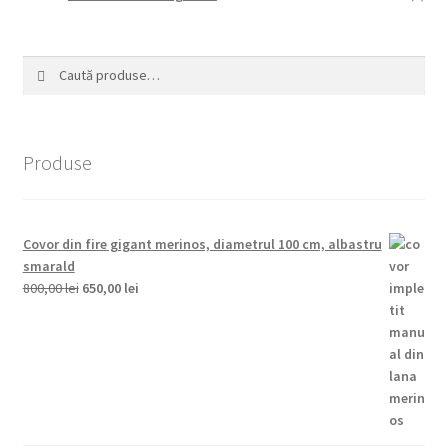
Caută
Caută
după:
Produse
Covor din fire gigant merinos, diametrul 100 cm, albastru
smarald
Prețul
Prețul
800,00
lei
650,00
lei
inițial
curent
a
este:
fost:
650,00 lei.
800,00 lei.