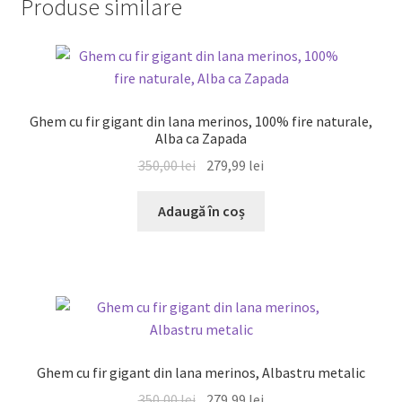
Produse similare
REDUCERI!
Ghem cu fir gigant din lana merinos, 100% fire naturale,
Alba ca Zapada
Prețul
Prețul
350,00
lei
279,99
lei
inițial
curent
a
este:
Adaugă în coș
fost:
279,99 lei.
350,00 lei.
REDUCERI!
Ghem cu fir gigant din lana merinos, Albastru metalic
Prețul
Prețul
350,00
lei
279,99
lei