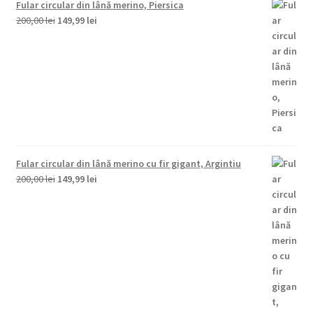
Fular circular din lână merino, Piersica
Prețul
Prețul
200,00
lei
149,99
lei
inițial
curent
a
este:
fost:
149,99 lei.
200,00 lei.
Fular circular din lână merino cu fir gigant, Argintiu
Prețul
Prețul
200,00
lei
149,99
lei
inițial
curent
a
este:
fost:
149,99 lei.
200,00 lei.