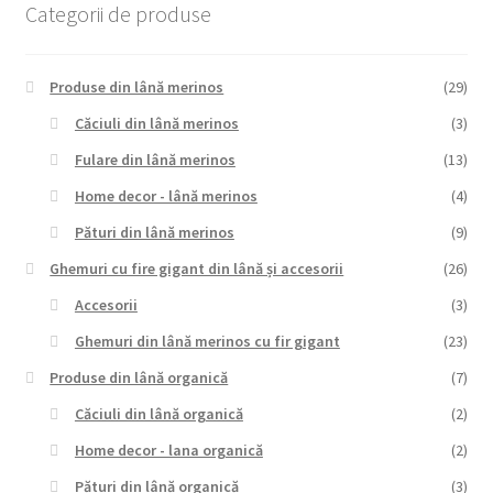
Categorii de produse
Produse din lână merinos
(29)
Căciuli din lână merinos
(3)
Fulare din lână merinos
(13)
Home decor - lână merinos
(4)
Pături din lână merinos
(9)
Ghemuri cu fire gigant din lână și accesorii
(26)
Accesorii
(3)
Ghemuri din lână merinos cu fir gigant
(23)
Produse din lână organică
(7)
Căciuli din lână organică
(2)
Home decor - lana organică
(2)
Pături din lână organică
(3)