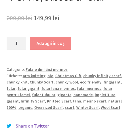
Prețul
Prețul
200,00
lei
149,99
lei
inițial
curent
a
este:
Cantitate
Adaugă în coș
Fular
fost:
149,99 lei.
circular
200,00 lei.
din
lână
Categorie:
Fulare din lână merinos
Etichete:
arm knitting
,
bio
,
Christmas Gift
,
chunky infinity scarf
,
merino,
chunky knit
,
Chunky Scarf
,
chunky wool
,
eco friendly
,
fir gigant
,
albastru
fular
,
fular gigant
,
fular lana merinos
,
fular merinos
,
fular
roial
pentru femei
,
fular tubular
,
gigante
,
handmade
,
impletitura
gigant
,
Infinity Scarf
,
Knitted Scarf
,
lana
,
merino scarf
,
natural
100%
,
organic
,
Oversized Scarf
,
scarf
,
Winter Scarf
,
Wool Scarf
Share on Twitter