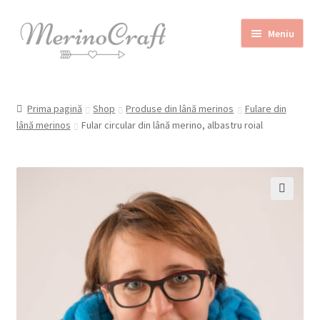
Sari
Sari
Meniu
la
la
navigare
conținut
Home
Prima pagină
Shop
Produse din lână merinos
Fulare din
Despre MerinoCraft
lână merinos
Fular circular din lână merino, albastru roial
Calităţile lânii merinos
Blog
Shop
🔍
Contact