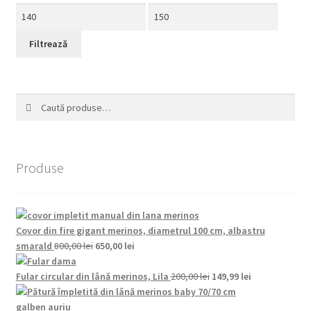
Preț
Preț
minim
maxim
Filtrează
Caută
Caută
după:
Produse
Covor din fire gigant merinos, diametrul 100 cm, albastru
Prețul
Prețul
smarald
800,00
lei
650,00
lei
inițial
curent
a
este:
Prețul
Prețul
Fular circular din lână merinos, Lila
200,00
lei
149,99
lei
fost:
650,00 lei.
inițial
curent
800,00 lei.
a
este: