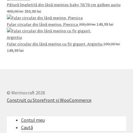
fost:
149,99 lei.
Pătură împletită din lână merinos baby 70/70 cm galben auriu
Prețul
Prețul
200,00 lei.
400,00
lei
350,00
lei
inițial
curent
a
este:
Prețul
Prețul
Fular circular din lână merino, Piersica
200,00
lei
149,99
lei
fost:
350,00 lei.
inițial
curent
400,00 lei.
a
este:
fost:
149,99 lei.
Fular circular din lână merino cu fir gigant, Argintiu
200,00
lei
Prețul
Prețul
200,00 lei.
149,99
lei
inițial
curent
a
este:
fost:
149,99 lei.
200,00 lei.
© Merinocraft 2026
Construit cu Storefront și WooCommerce
.
Contul meu
Caută