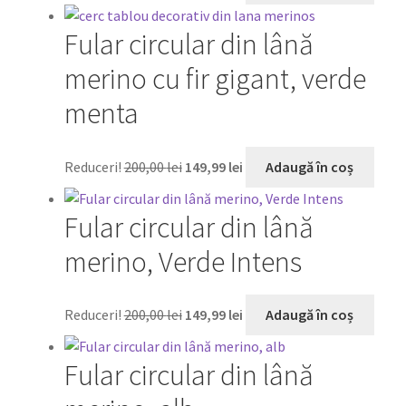
a
este:
Fular circular din lână
fost:
149,99 lei.
200,00 lei.
merino cu fir gigant, verde
menta
Prețul
Prețul
Reduceri!
200,00
lei
149,99
lei
Adaugă în coș
inițial
curent
a
este:
Fular circular din lână
fost:
149,99 lei.
200,00 lei.
merino, Verde Intens
Prețul
Prețul
Reduceri!
200,00
lei
149,99
lei
Adaugă în coș
inițial
curent
a
este:
Fular circular din lână
fost:
149,99 lei.
200,00 lei.