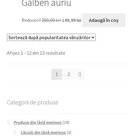
Galben auriu
Prețul
Prețul
Reduceri!
200,00
lei
149,99
lei
Adaugă în coș
inițial
curent
a
este:
fost:
149,99 lei.
200,00 lei.
Sortat
Afișez 1 - 12 din 13 rezultate
după
popularitate
1
2
Categorii de produse
Produse din lână merinos
(29)
Căciuli din lână merinos
(3)