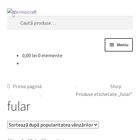
Sari
Sari
Caută
la
la
Caută
navigare
conținut
după:
Meniu
0,00
lei
0 elemente
Home
Despre MerinoCraft
Prima pagină
Shop
Calităţile lânii merinos
Produse etichetate „fular”
fular
Blog
Shop