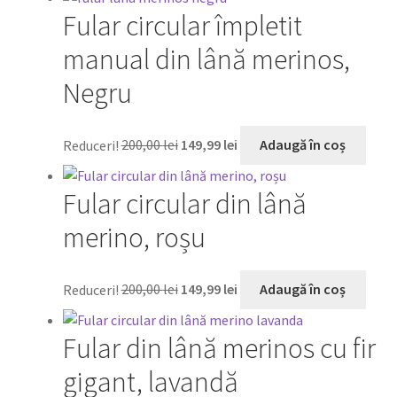
a
este:
Fular circular împletit
fost:
149,99 lei.
200,00 lei.
manual din lână merinos,
Negru
Prețul
Prețul
Reduceri!
200,00
lei
149,99
lei
Adaugă în coș
inițial
curent
a
este:
Fular circular din lână
fost:
149,99 lei.
200,00 lei.
merino, roșu
Prețul
Prețul
Reduceri!
200,00
lei
149,99
lei
Adaugă în coș
inițial
curent
a
este:
Fular din lână merinos cu fir
fost:
149,99 lei.
200,00 lei.
gigant, lavandă