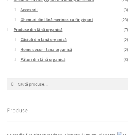
Accesorii
(3)
Ghemuri din lână merinos cu fir gigant
(23)
Produse din lână organică
(7)
Căciuli din lână organică
(2)
Home decor - lana organică
(2)
Pături din lână organică
(3)
Caută
Caută
după:
Produse
Covor din fire gigant merinos, diametrul 100 cm, albastru