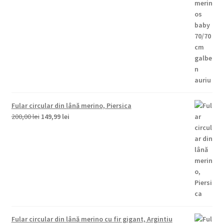
400,00 lei.
Fular circular din lână merino, Piersica
Prețul
Prețul
200,00
lei
149,99
lei
inițial
curent
a
este:
fost:
149,99 lei.
200,00 lei.
Fular circular din lână merino cu fir gigant, Argintiu