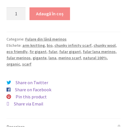
a
este:
Cantitate
Adaugă în coș
Fular
fost:
149,99 lei.
circular
200,00 lei.
împletit
manual
Categorie:
Fulare din lână merinos
Etichete:
arm knitting
,
bio
,
chunky infinity scarf
,
chunky wool
,
din
eco friendly
,
fir gigant
,
fular
,
fular gigant
,
fular lana merinos
,
lână
fular merinos
,
gigante
,
lana
,
merino scarf
,
natural 100%
,
merinos,
organic
,
scarf
Negru
Share on Twitter
Share on Facebook
Pin this product
Share via Email
Descriere