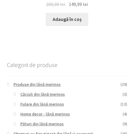
Prețul
Prețul
200,00
lei
149,99
lei
inițial
curent
a
este:
Adaugă în coș
fost:
149,99 lei.
200,00 lei.
Categorii de produse
Produse din lână merinos
(29)
Căciuli din lână merinos
(3)
Fulare din lână merinos
(13)
Home decor - lână merinos
(4)
Pături din lână merinos
(9)
Ghemuri cu fire gigant din lână și accesorii
(26)