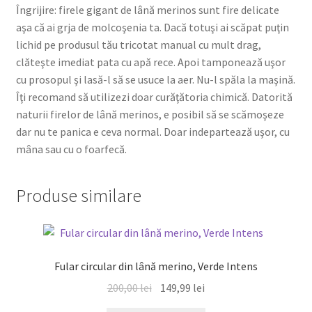
Îngrijire: firele gigant de lână merinos sunt fire delicate
aşa că ai grja de molcoşenia ta. Dacă totuşi ai scăpat puţin
lichid pe produsul tău tricotat manual cu mult drag,
clăteşte imediat pata cu apă rece. Apoi tamponează uşor
cu prosopul şi lasă-l să se usuce la aer. Nu-l spăla la maşină.
Îţi recomand să utilizezi doar curăţătoria chimică. Datorită
naturii firelor de lână merinos, e posibil să se scămoşeze
dar nu te panica e ceva normal. Doar indepartează uşor, cu
mâna sau cu o foarfecă.
Produse similare
REDUCERI!
Fular circular din lână merino, Verde Intens
Prețul
Prețul
200,00
lei
149,99
lei
inițial
curent