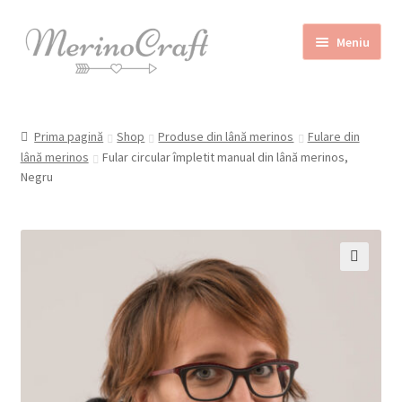
Sari
Sari
Meniu
la
la
navigare
conținut
Home
Prima pagină
Shop
Produse din lână merinos
Fulare din
Despre MerinoCraft
lână merinos
Fular circular împletit manual din lână merinos,
Negru
Calităţile lânii merinos
Blog
Shop
🔍
Contact