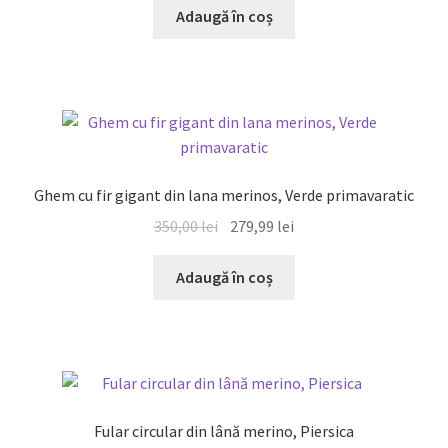
a
este:
Adaugă în coș
fost:
149,99 lei.
200,00 lei.
REDUCERI!
Ghem cu fir gigant din lana merinos, Verde primavaratic
Prețul
Prețul
350,00
lei
279,99
lei
inițial
curent
a
este:
Adaugă în coș
fost:
279,99 lei.
350,00 lei.
REDUCERI!
Fular circular din lână merino, Piersica