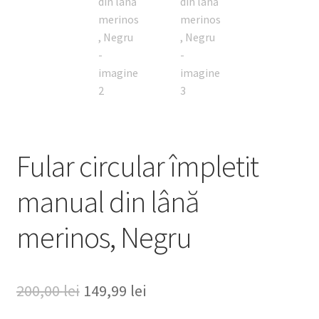
Fular circular împletit
manual din lână
merinos, Negru
Prețul
Prețul
200,00
lei
149,99
lei
inițial
curent