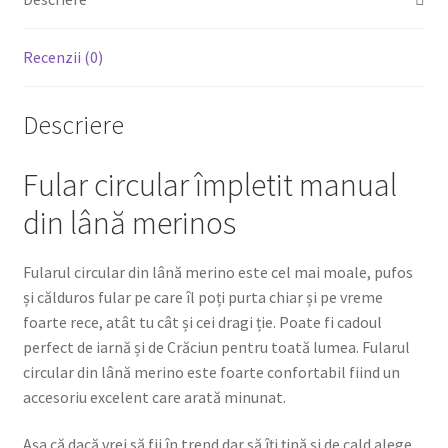
Recenzii (0)
Descriere
Fular circular împletit manual
din lână merinos
Fularul circular din lână merino este cel mai moale, pufos
și călduros fular pe care îl poți purta chiar și pe vreme
foarte rece, atât tu cât și cei dragi ție. Poate fi cadoul
perfect de iarnă și de Crăciun pentru toată lumea. Fularul
circular din lână merino este foarte confortabil fiind un
accesoriu excelent care arată minunat.
Așa că dacă vrei să fii în trend dar să îţi ţină şi de cald alege