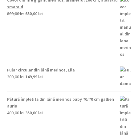
smarald
Prețul
Prețul
800,00
lei
650,00
lei
inițial
curent
a
este:
fost:
650,00 lei.
800,00 lei.
Fular circular din lână merinos, Lila
Prețul
Prețul
200,00
lei
149,99
lei
inițial
curent
a
este:
fost:
149,99 lei.
Pătură împletită din lână merinos baby 70/70 cm galben
200,00 lei.
auriu
Prețul
Prețul
400,00
lei
350,00
lei
inițial
curent
a
este:
fost:
350,00 lei.