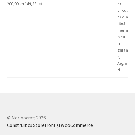
Prețul
Prețul
200,00
lei
149,99
lei
inițial
curent
a
este:
fost:
149,99 lei.
200,00 lei.
© Merinocraft 2026
Construit cu Storefront și WooCommerce
.