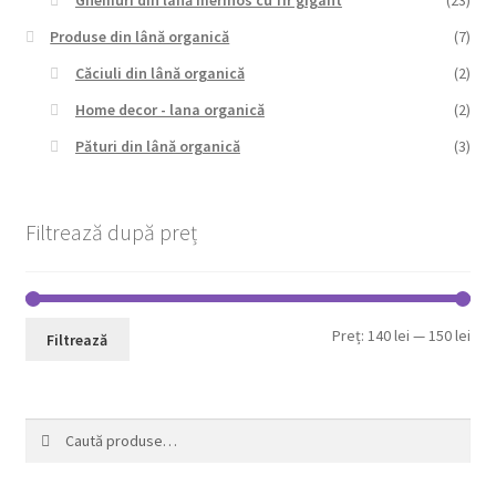
Produse din lână organică
(7)
Căciuli din lână organică
(2)
Home decor - lana organică
(2)
Pături din lână organică
(3)
Filtrează după preț
Pre
Pre
Preț:
140 lei
—
150 lei
Filtrează
min
max
Caută
Caută
după: