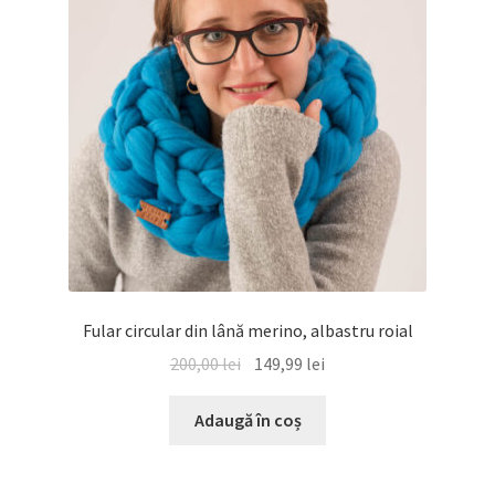
Fular circular din lână merino, albastru roial
Prețul
Prețul
200,00
lei
149,99
lei
inițial
curent
a
este:
Adaugă în coș
fost:
149,99 lei.
200,00 lei.