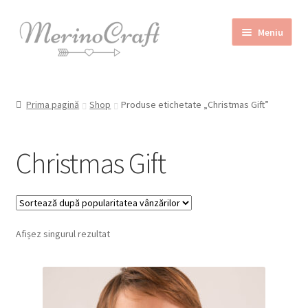
Sari
Sari
Meniu
la
la
navigare
conținut
Home
Prima pagină
Shop
Produse etichetate „Christmas Gift”
Despre MerinoCraft
Calităţile lânii merinos
Christmas Gift
Blog
Shop
Contact
Afișez singurul rezultat
REDUCERI!