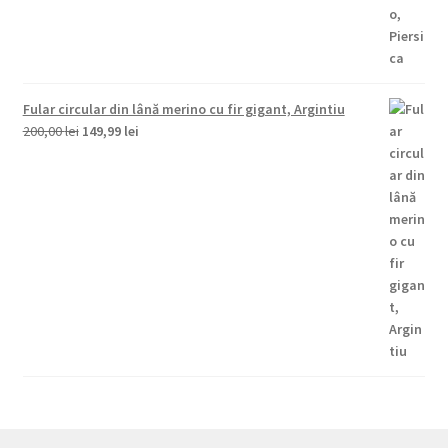
Fular circular din lână merino cu fir gigant, Argintiu
Prețul
Prețul
200,00
lei
149,99
lei
inițial
curent
a
este:
fost:
149,99 lei.
200,00 lei.