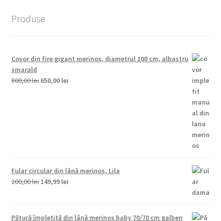
Produse
Covor din fire gigant merinos, diametrul 100 cm, albastru
smarald
Prețul
Prețul
800,00
lei
650,00
lei
inițial
curent
a
este:
fost:
650,00 lei.
800,00 lei.
Fular circular din lână merinos, Lila
Prețul
Prețul
200,00
lei
149,99
lei
inițial
curent
a
este:
fost:
149,99 lei.
Pătură împletită din lână merinos baby 70/70 cm galben