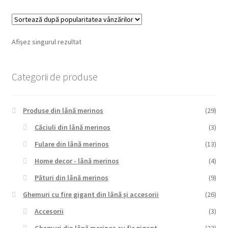
Afișez singurul rezultat
Categorii de produse
Produse din lână merinos
(29)
Căciuli din lână merinos
(3)
Fulare din lână merinos
(13)
Home decor - lână merinos
(4)
Pături din lână merinos
(9)
Ghemuri cu fire gigant din lână și accesorii
(26)
Accesorii
(3)
Ghemuri din lână merinos cu fir gigant
(23)