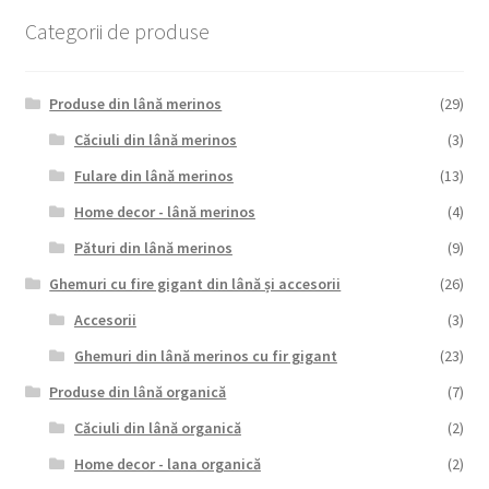
Categorii de produse
Produse din lână merinos
(29)
Căciuli din lână merinos
(3)
Fulare din lână merinos
(13)
Home decor - lână merinos
(4)
Pături din lână merinos
(9)
Ghemuri cu fire gigant din lână și accesorii
(26)
Accesorii
(3)
Ghemuri din lână merinos cu fir gigant
(23)
Produse din lână organică
(7)
Căciuli din lână organică
(2)
Home decor - lana organică
(2)