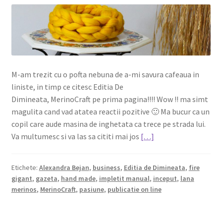
M-am trezit cu o pofta nebuna de a-mi savura cafeaua in
liniste, in timp ce citesc Editia De
Dimineata, MerinoCraft pe prima pagina!!!! Wow !! ma simt
magulita cand vad atatea reactii pozitive 🙂 Ma bucur ca un
copil care aude masina de inghetata ca trece pe strada lui.
Va multumesc si va las sa cititi mai jos
[…]
Etichete:
Alexandra Bejan
,
business
,
Editia de Dimineata
,
fire
gigant
,
gazeta
,
hand made
,
impletit manual
,
inceput
,
lana
merinos
,
MerinoCraft
,
pasiune
,
publicatie on line