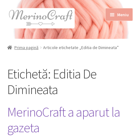
Sari
Sari
Meniu
la
la
navigare
conținut
Home
Prima pagină
Articole etichetate „Editia de Dimineata”
Despre MerinoCraft
Calităţile lânii merinos
Etichetă:
Editia De
Blog
Dimineata
Shop
Contact
MerinoCraft a aparut la
gazeta