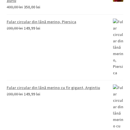
auriu
200,00 lei.
Prețul
Prețul
400,00
lei
350,00
lei
inițial
curent
a
este:
Fular circular din lână merino, Piersica
fost:
350,00 lei.
Prețul
Prețul
200,00
lei
149,99
lei
400,00 lei.
inițial
curent
a
este:
fost:
149,99 lei.
200,00 lei.
Fular circular din lână merino cu fir gigant, Argintiu
Prețul
Prețul
200,00
lei
149,99
lei
inițial
curent
a
este:
fost:
149,99 lei.
200,00 lei.