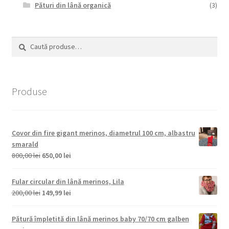
Pături din lână organică
(3)
Caută
Caută
după:
Produse
Covor din fire gigant merinos, diametrul 100 cm, albastru
smarald
Prețul
Prețul
800,00
lei
650,00
lei
inițial
curent
a
este:
Fular circular din lână merinos, Lila
fost:
650,00 lei.
Prețul
Prețul
200,00
lei
149,99
lei
800,00 lei.
inițial
curent
a
este:
Pătură împletită din lână merinos baby 70/70 cm galben
fost:
149,99 lei.