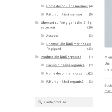
Home decor - lână merinos
(4)
Pături din lână merinos
(9)
Ghemuri cu fire gigant din lână și
accesorii
(26)
Accesorii
(3)
Ghemuri din lână merinos cu
fir gigant
(23)
M-am
Produse din lână organică
(7)
Dimi
Căciuli din lână organică
(2)
un c
Home decor - lana organică
(2)
Pături din lână organică
(3)
Etic
meri
Caută
Caută
după: