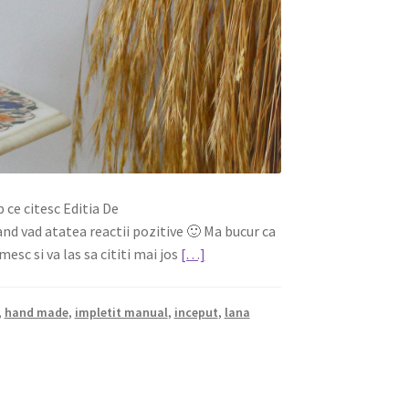
 ce citesc Editia De
nd vad atatea reactii pozitive 🙂 Ma bucur ca
esc si va las sa cititi mai jos
[…]
,
hand made
,
impletit manual
,
inceput
,
lana