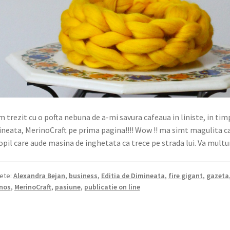
 trezit cu o pofta nebuna de a-mi savura cafeaua in liniste, in timp
neata, MerinoCraft pe prima pagina!!!! Wow !! ma simt magulita ca
opil care aude masina de inghetata ca trece pe strada lui. Va multum
hete:
Alexandra Bejan
,
business
,
Editia de Dimineata
,
fire gigant
,
gazeta
nos
,
MerinoCraft
,
pasiune
,
publicatie on line