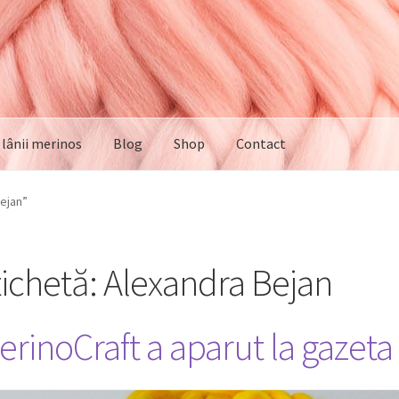
e lânii merinos
Blog
Shop
Contact
Bejan”
tichetă:
Alexandra Bejan
erinoCraft a aparut la gazeta