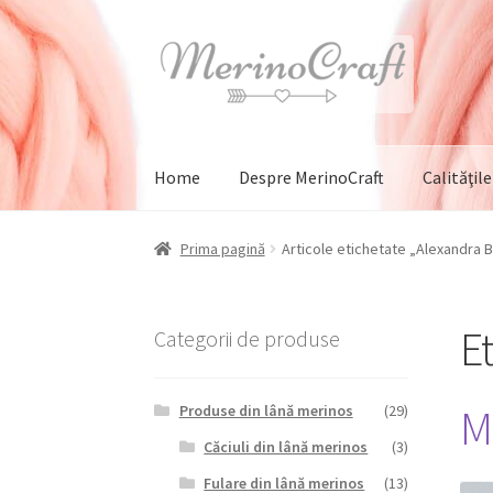
Sari
Sari
la
la
navigare
conținut
Home
Despre MerinoCraft
Calităţil
Prima pagină
Articole etichetate „Alexandra 
E
Categorii de produse
M
Produse din lână merinos
(29)
Căciuli din lână merinos
(3)
Fulare din lână merinos
(13)