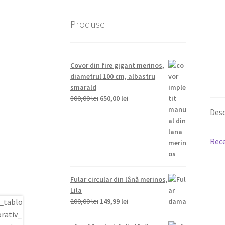
Produse
Covor din fire gigant merinos,
diametrul 100 cm, albastru
smarald
Prețul
Prețul
800,00
lei
650,00
lei
inițial
curent
Desc
a
este:
fost:
650,00 lei.
Rece
800,00 lei.
Fular circular din lână merinos,
Lila
Prețul
Prețul
200,00
lei
149,99
lei
inițial
curent
a
este: