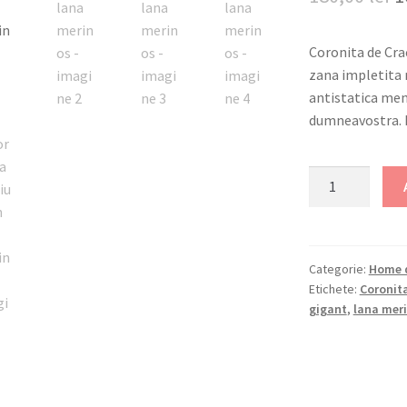
i
Coronita de Cra
a
zana impletita 
f
antistatica meni
dumneavostra. P
1
Cantitate
Coronita
Craciun
din
lana
Categorie:
Home d
Etichete:
Coronit
merinos
gigant
,
lana mer