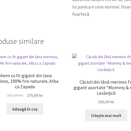
te panica e ceva normal. Doar
foarfecă.
oduse similare
REDUCERI!
Ghem cu fir gigant din lana
nos, 100% fire naturale, Alba
Căciuli din lână merinos fi
ca Zapada
gigant asortate “Mommy & 
Levănţică
Prețul
Prețul
350,00
lei
279,99
lei
inițial
curent
160,00
lei
a
este:
Adaugă în coș
fost:
279,99 lei.
Citește mai mult
350,00 lei.