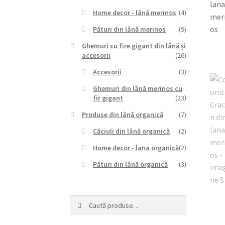
Home decor - lână merinos
(4)
Pături din lână merinos
(9)
Ghemuri cu fire gigant din lână și
accesorii
(26)
Accesorii
(3)
Ghemuri din lână merinos cu
fir gigant
(23)
Produse din lână organică
(7)
Căciuli din lână organică
(2)
Home decor - lana organică
(2)
Pături din lână organică
(3)
Caută
Caută
după: