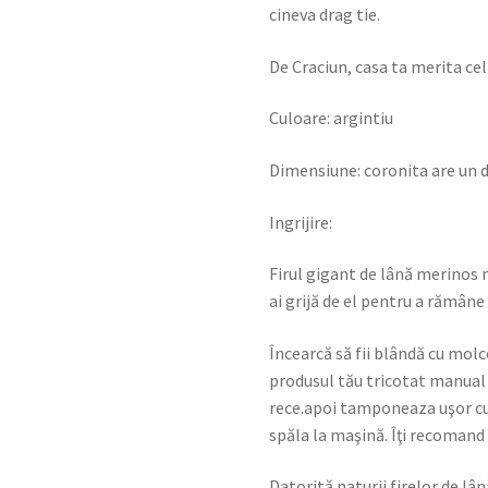
cineva drag tie.
De Craciun, casa ta merita ce
Culoare: argintiu
Dimensiune: coronita are un 
Ingrijire:
Firul gigant de lână merinos n
ai grijă de el pentru a rămâne
Încearcă să fii blândă cu molc
produsul tău tricotat manual 
rece.apoi tamponeaza uşor cu p
spăla la maşină. Îţi recomand 
Datorită naturii firelor de lâ