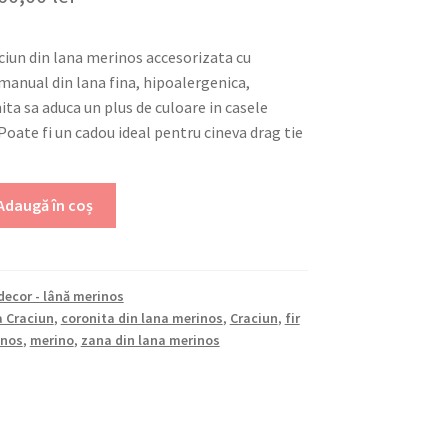
nițial
curent
ciun din lana merinos accesorizata cu
este:
manual din lana fina, hipoalergenica,
ost:
160,00 lei.
ta sa aduca un plus de culoare in casele
oate fi un cadou ideal pentru cineva drag tie
80,00 lei.
Adaugă în coș
ecor - lână merinos
a Craciun
,
coronita din lana merinos
,
Craciun
,
fir
inos
,
merino
,
zana din lana merinos