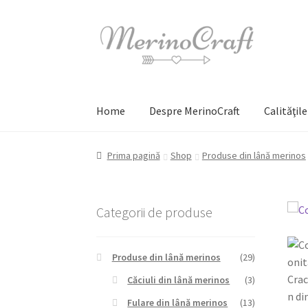
Sari
Sari
la
la
navigare
conținut
Home
Despre MerinoCraft
Calităţil
Prima pagină
Shop
Produse din lână merinos
Categorii de produse
REDUCERI!
Produse din lână merinos
(29)
Căciuli din lână merinos
(3)
Fulare din lână merinos
(13)