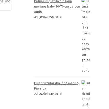
Pătură împletită din lână
fost:
149,99 lei.
merinos baby 70/70 cm galben
200,00 lei.
auriu
Prețul
Prețul
400,00
lei
350,00
lei
inițial
curent
a
este:
fost:
350,00 lei.
400,00 lei.
Fular circular din lână merino,
Piersica
Prețul
Prețul
200,00
lei
149,99
lei
inițial
curent
a
este: