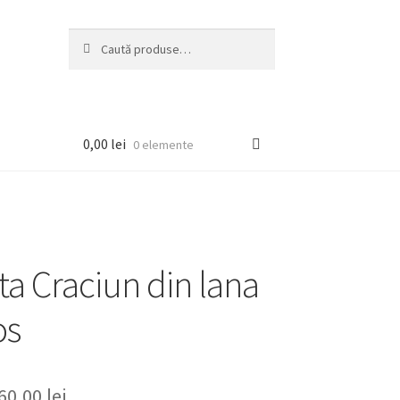
Caută
Caută
după:
0,00
lei
0 elemente
ta Craciun din lana
os
rețul
Prețul
60,00
lei