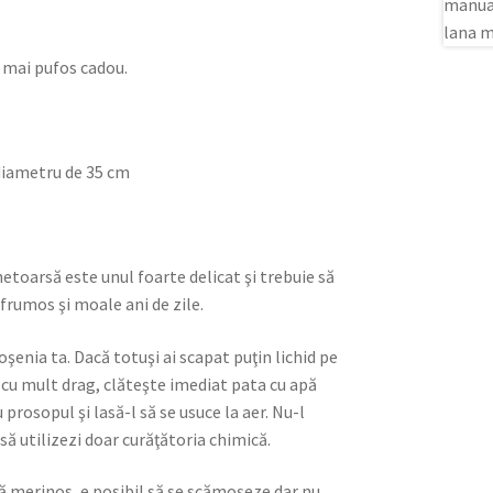
l mai pufos cadou.
diametru de 35 cm
etoarsă este unul foarte delicat şi trebuie să
 frumos şi moale ani de zile.
oşenia ta. Dacă totuşi ai scapat puţin lichid pe
cu mult drag, clăteşte imediat pata cu apă
rosopul şi lasă-l să se usuce la aer. Nu-l
să utilizezi doar curăţătoria chimică.
nă merinos, e posibil să se scămoşeze dar nu