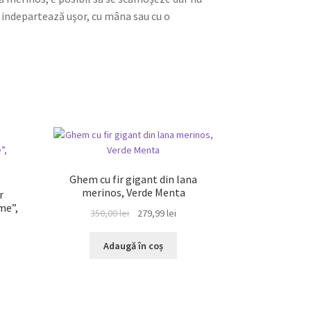
 indepartează uşor, cu mâna sau cu o
REDUCERI!
Ghem cu fir gigant din lana
merinos, Verde Menta
r
me”,
Prețul
Prețul
350,00
lei
279,99
lei
inițial
curent
a
este:
Adaugă în coș
fost:
279,99 lei.
350,00 lei.