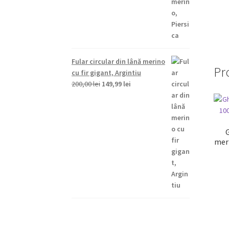
fost:
149,99 lei.
200,00 lei.
Fular circular din lână merino
Pr
cu fir gigant, Argintiu
Prețul
Prețul
200,00
lei
149,99
lei
inițial
curent
a
este:
fost:
149,99 lei.
200,00 lei.
meri