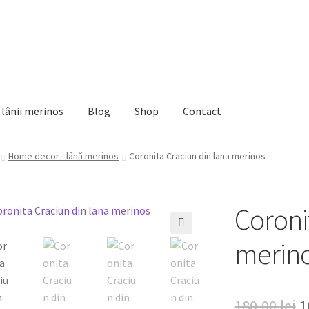
e lânii merinos
Blog
Shop
Contact
Home decor - lână merinos
Coronita Craciun din lana merinos
Coroni
🔍
merin
P
180,00
lei
1