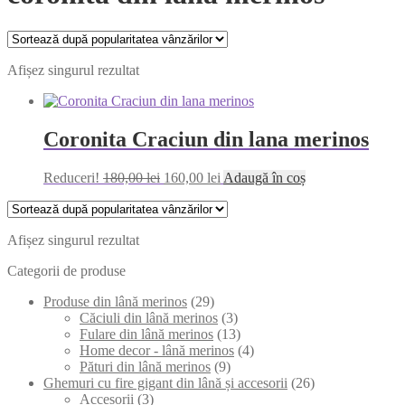
Afișez singurul rezultat
Coronita Craciun din lana merinos
Prețul
Prețul
Reduceri!
180,00
lei
160,00
lei
Adaugă în coș
inițial
curent
a
este:
fost:
160,00 lei.
Afișez singurul rezultat
180,00 lei.
Categorii de produse
Produse din lână merinos
(29)
Căciuli din lână merinos
(3)
Fulare din lână merinos
(13)
Home decor - lână merinos
(4)
Pături din lână merinos
(9)
Ghemuri cu fire gigant din lână și accesorii
(26)
Accesorii
(3)