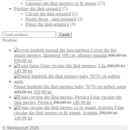
Ghemuri din lână merinos cu fir gigant
(23)
Produse din lână organică
(7)
Căciuli din lână organică
(2)
Home decor - lana organică
(2)
Pături din lână organică
(3)
Caută
Caută
după:
Produse
Covor din fire
gigant merinos, diametrul 100 cm, albastru smarald
800,00
lei
Prețul
Prețul
650,00
lei
inițial
curent
Fular circular din lână merinos, Lila
200,00
lei
a
Prețul
este:
Prețul
149,99
lei
fost:
inițial
650,00 lei.
curent
800,00 lei.
a
este:
fost:
149,99 lei.
Pătură împletită din lână merinos baby 70/70 cm galben auriu
200,00 lei.
Prețul
Prețul
400,00
lei
350,00
lei
inițial
curent
Fular circular din
a
este:
Prețul
Prețul
lână merino, Piersica
200,00
lei
149,99
lei
fost:
350,00 lei.
inițial
curent
Fular
400,00 lei.
a
este:
circular din lână merino cu fir gigant, Argintiu
200,00
lei
Prețul
Prețul
fost:
149,99 lei.
149,99
lei
inițial
curent
200,00 lei.
© Merinocraft 2026
a
este: