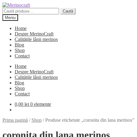
Sari
Sari
la
la
Caută
Caută
navigare
conținut
după:
Meniu
Home
Despre MerinoCraft
Calităţile lânii merinos
Blog
Shop
Contact
Home
Despre MerinoCraft
Calităţile lânii merinos
Blog
Shop
Contact
0,00
lei
0 elemente
Prima pagină
/
Shop
/
Produse etichetate „coronita din lana merinos”
coronita din lana merinos