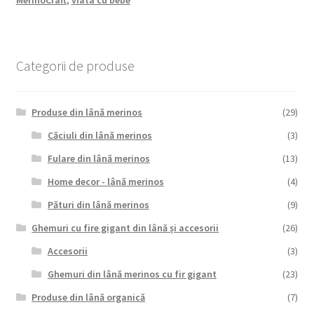
Categorii de produse
Produse din lână merinos
(29)
Căciuli din lână merinos
(3)
Fulare din lână merinos
(13)
Home decor - lână merinos
(4)
Pături din lână merinos
(9)
Ghemuri cu fire gigant din lână și accesorii
(26)
Accesorii
(3)
Ghemuri din lână merinos cu fir gigant
(23)
Produse din lână organică
(7)