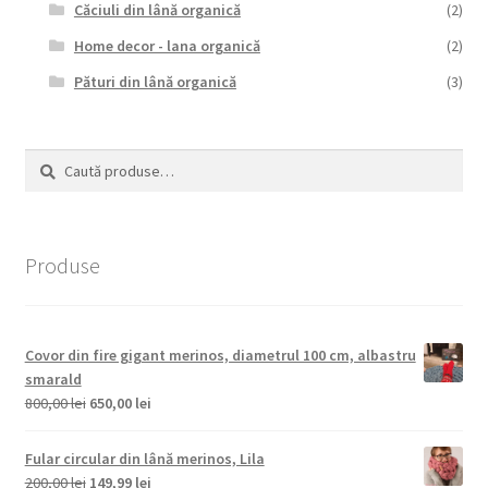
Căciuli din lână organică
(2)
Home decor - lana organică
(2)
Pături din lână organică
(3)
Caută
Caută
după:
Produse
Covor din fire gigant merinos, diametrul 100 cm, albastru
smarald
Prețul
Prețul
800,00
lei
650,00
lei
inițial
curent
a
este:
Fular circular din lână merinos, Lila
fost:
650,00 lei.
Prețul
Prețul
200,00
lei
149,99
lei