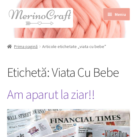
Sari
Sari
Meniu
la
la
navigare
conținut
Home
Prima pagină
Articole etichetate „viata cu bebe”
Despre MerinoCraft
Calităţile lânii merinos
Etichetă:
Viata Cu Bebe
Blog
Shop
Am aparut la ziar!!
Contact