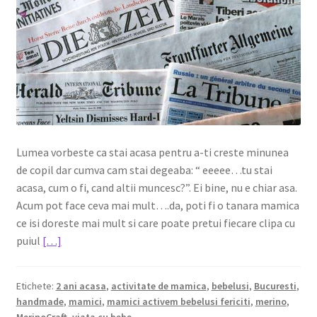
Lumea vorbeste ca stai acasa pentru a-ti creste minunea
de copil dar cumva cam stai degeaba: “ eeeee…tu stai
acasa, cum o fi, cand altii muncesc?”. Ei bine, nu e chiar asa.
Acum pot face ceva mai mult….da, poti fi o tanara mamica
ce isi doreste mai mult si care poate pretui fiecare clipa cu
puiul
[…]
Etichete:
2 ani acasa
,
activitate de mamica
,
bebelusi
,
Bucuresti
,
handmade
,
mamici
,
mamici activem bebelusi fericiti
,
merino
,
MerinoCraft
,
viata cu bebe