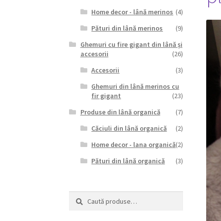
Home decor - lână merinos
(4)
Pături din lână merinos
(9)
Ghemuri cu fire gigant din lână și
accesorii
(26)
Accesorii
(3)
Ghemuri din lână merinos cu
fir gigant
(23)
Produse din lână organică
(7)
Căciuli din lână organică
(2)
Home decor - lana organică
(2)
Pături din lână organică
(3)
Caută
Caută
după: