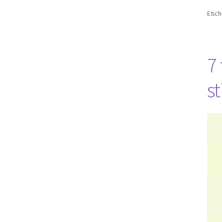
Etic
7 
st