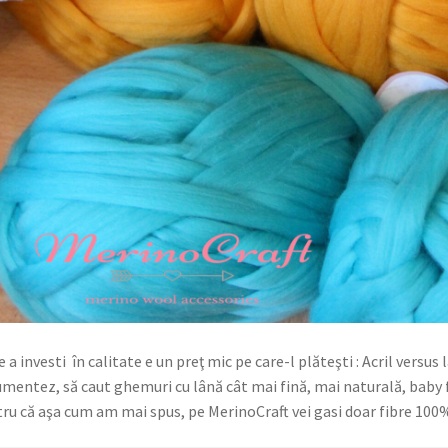
e a investi în calitate e un preţ mic pe care-l plăteşti : Acril versu
mentez, să caut ghemuri cu lână cât mai fină, mai naturală, baby f
ru că aşa cum am mai spus, pe MerinoCraft vei gasi doar fibre 100