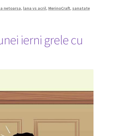
na netoarsa
,
lana vs acril
,
MerinoCraft
,
sanatate
unei ierni grele cu