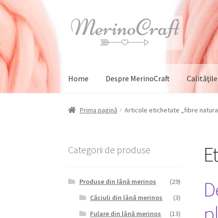
Sari
Sari
la
la
navigare
conținut
Home
Despre MerinoCraft
Calităţil
Prima pagină
Articole etichetate „fibre natura
E
Categorii de produse
De
Produse din lână merinos
(29)
Căciuli din lână merinos
(3)
pl
Fulare din lână merinos
(13)