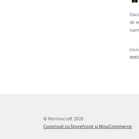
Daca
de i
name
Etic
meri
© Merinocraft 2026
Construit cu Storefront și WooCommerce
.