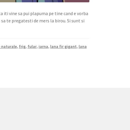
a iti vine sa pui plapuma pe tine cand e vorba
 sa te pregatesti de mers la birou. Si sunt si
e naturale
,
frig
,
fular
,
iarna
,
lana fir gigant
,
lana