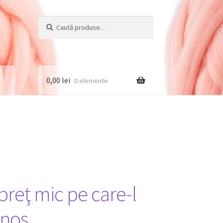
Caută
Caută
după:
0,00
lei
0 elemente
 preţ mic pe care-l
inos