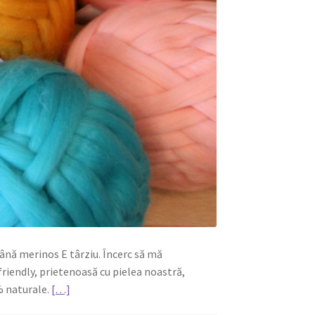
s lână merinos E târziu. Încerc să mă
riendly, prietenoasă cu pielea noastră,
% naturale.
[…]