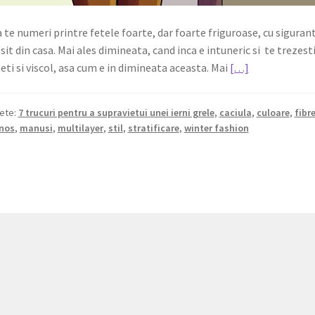
 te numeri printre fetele foarte, dar foarte friguroase, cu sigurant
esit din casa. Mai ales dimineata, cand inca e intuneric si te trezesti
ti si viscol, asa cum e in dimineata aceasta. Mai
[…]
hete:
7 trucuri pentru a supravietui unei ierni grele
,
caciula
,
culoare
,
fibr
nos
,
manusi
,
multilayer
,
stil
,
stratificare
,
winter fashion