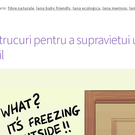
hete:
fibre naturale
,
lana baby friendly
,
lana ecologica
,
lana merinos
,
la
trucuri pentru a supravietui 
il