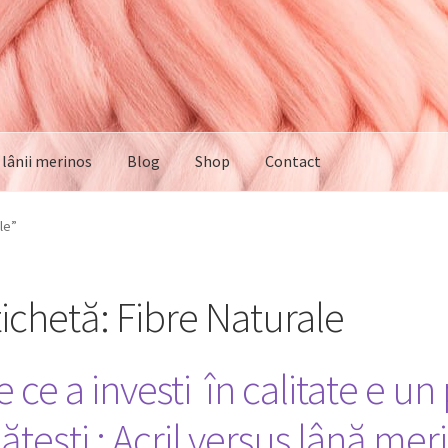
e lânii merinos
Blog
Shop
Contact
le”
tichetă:
Fibre Naturale
 ce a investi în calitate e un
ăteşti : Acril versus lână mer