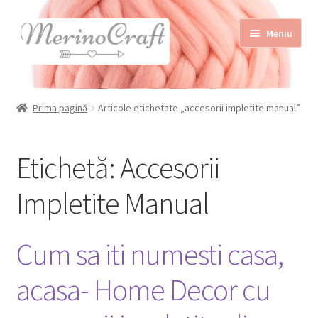
Sari
Sari
Meniu
la
la
navigare
conținut
Home
Prima pagină
Articole etichetate „accesorii impletite manual”
Despre MerinoCraft
Calităţile lânii merinos
Etichetă:
Accesorii
Blog
Impletite Manual
Shop
Contact
Cum sa iti numesti casa,
acasa- Home Decor cu