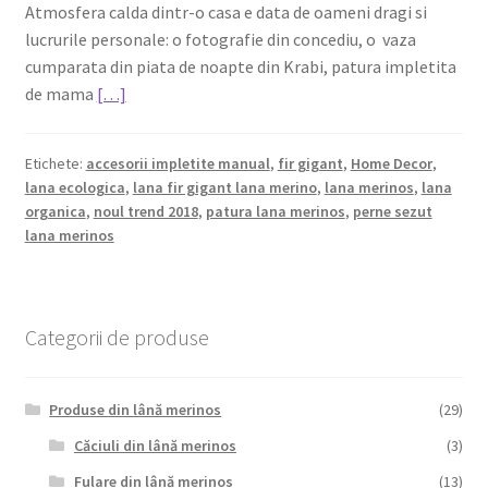
Atmosfera calda dintr-o casa e data de oameni dragi si
lucrurile personale: o fotografie din concediu, o vaza
cumparata din piata de noapte din Krabi, patura impletita
de mama
[…]
Etichete:
accesorii impletite manual
,
fir gigant
,
Home Decor
,
lana ecologica
,
lana fir gigant lana merino
,
lana merinos
,
lana
organica
,
noul trend 2018
,
patura lana merinos
,
perne sezut
lana merinos
Categorii de produse
Produse din lână merinos
(29)
Căciuli din lână merinos
(3)
Fulare din lână merinos
(13)