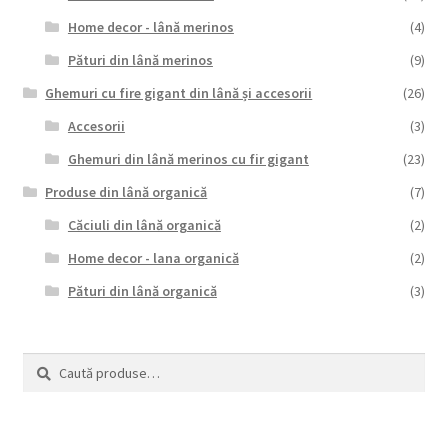
Home decor - lână merinos
(4)
Pături din lână merinos
(9)
Ghemuri cu fire gigant din lână și accesorii
(26)
Accesorii
(3)
Ghemuri din lână merinos cu fir gigant
(23)
Produse din lână organică
(7)
Căciuli din lână organică
(2)
Home decor - lana organică
(2)
Pături din lână organică
(3)
Caută
Caută
după: