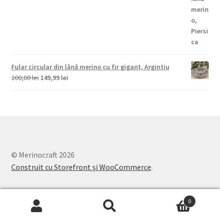
200,00 lei.
Fular circular din lână merino cu fir gigant, Argintiu
Prețul
Prețul
200,00
lei
149,99
lei
inițial
curent
a
este:
fost:
149,99 lei.
200,00 lei.
© Merinocraft 2026
Construit cu Storefront și WooCommerce
.
0
Caută
Caută