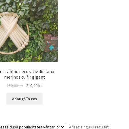
rc-tablou decorativ din lana
merinos cu fir gigant
Prețul
Prețul
250,00
lei
210,00
lei
inițial
curent
a
este:
Adaugă în coș
fost:
210,00 lei.
250,00 lei.
Afișez singurul rezultat