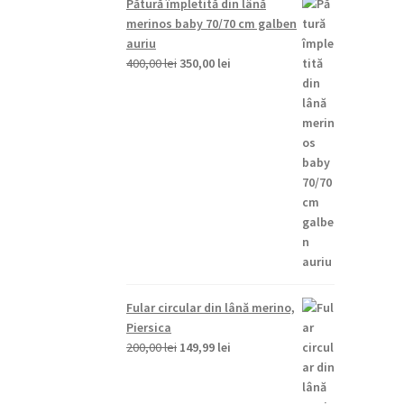
Pătură împletită din lână
fost:
149,99 lei.
merinos baby 70/70 cm galben
200,00 lei.
auriu
Prețul
Prețul
400,00
lei
350,00
lei
inițial
curent
a
este:
fost:
350,00 lei.
400,00 lei.
Fular circular din lână merino,
Piersica
Prețul
Prețul
200,00
lei
149,99
lei
inițial
curent
a
este: