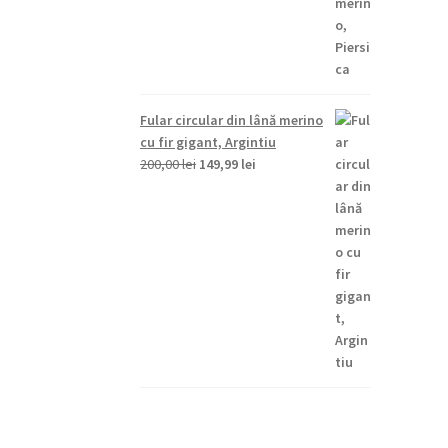
fost:
149,99 lei.
200,00 lei.
Fular circular din lână merino
cu fir gigant, Argintiu
Prețul
Prețul
200,00
lei
149,99
lei
inițial
curent
a
este:
fost:
149,99 lei.
200,00 lei.