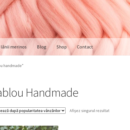
e lânii merinos
Blog
Shop
Contact
lou handmade”
ablou Handmade
Afișez singurul rezultat
REDUCERI!