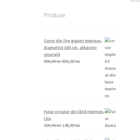
Produse
Covor din fire gigant merinos,
diametrul 100 cm, albastru
smarald
Prețul
Prețul
800,00
lei
650,00
lei
inițial
curent
a
este:
fost:
650,00 lei.
800,00 lei.
Fular circular din lână merinos,
Lila
Prețul
Prețul
200,00
lei
149,99
lei
inițial
curent
a
este: