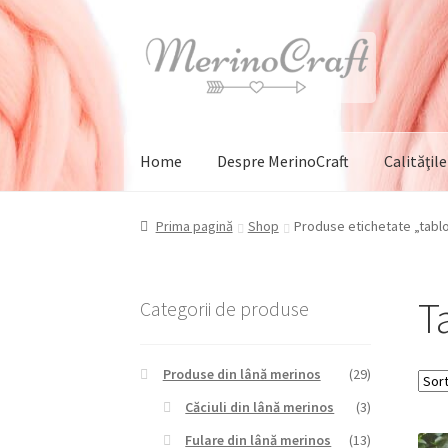
Sari
Sari
la
la
navigare
conținut
Home
Despre MerinoCraft
Calităţil
Prima pagină
Shop
Produse etichetate „tab
T
Categorii de produse
Produse din lână merinos
(29)
Căciuli din lână merinos
(3)
Fulare din lână merinos
(13)