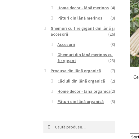
Home decor - lână merinos
(4)
Pături din lână merinos
(9)
Ghemuri cu fire gigant din lână și
accesorii
(26)
Accesorii
(3)
Ghemuri din lână merinos cu
fir gigant
(23)
Produse din lână organică
(7)
Ce
Căciuli din lână organică
(2)
Home decor - lana organică
(2)
Pături din lână organică
(3)
Caută
Caută
după: