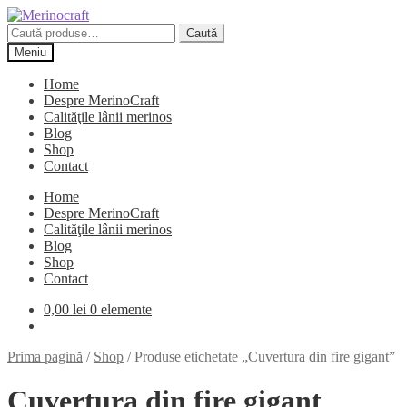
Sari
Sari
la
la
Caută
Caută
navigare
conținut
după:
Meniu
Home
Despre MerinoCraft
Calităţile lânii merinos
Blog
Shop
Contact
Home
Despre MerinoCraft
Calităţile lânii merinos
Blog
Shop
Contact
0,00
lei
0 elemente
Prima pagină
/
Shop
/
Produse etichetate „Cuvertura din fire gigant”
Cuvertura din fire gigant