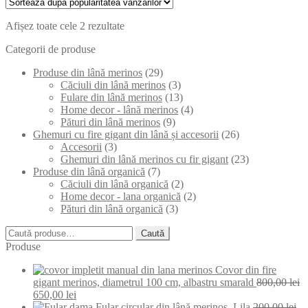
Sortat
Afișez toate cele 2 rezultate
după
Categorii de produse
popularitate
Produse din lână merinos
(29)
Căciuli din lână merinos
(3)
Fulare din lână merinos
(13)
Home decor - lână merinos
(4)
Pături din lână merinos
(9)
Ghemuri cu fire gigant din lână și accesorii
(26)
Accesorii
(3)
Ghemuri din lână merinos cu fir gigant
(23)
Produse din lână organică
(7)
Căciuli din lână organică
(2)
Home decor - lana organică
(2)
Pături din lână organică
(3)
Caută
Caută
după:
Produse
Covor din fire
gigant merinos, diametrul 100 cm, albastru smarald
800,00
lei
Prețul
Prețul
650,00
lei
inițial
curent
Fular circular din lână merinos, Lila
200,00
lei