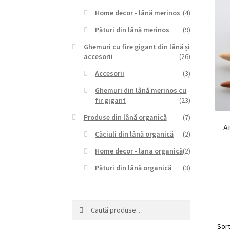
Home decor - lână merinos
(4)
Pături din lână merinos
(9)
Ghemuri cu fire gigant din lână și
accesorii
(26)
Accesorii
(3)
Ghemuri din lână merinos cu
fir gigant
(23)
Produse din lână organică
(7)
A
Căciuli din lână organică
(2)
Home decor - lana organică
(2)
Pături din lână organică
(3)
Caută
Caută
după: