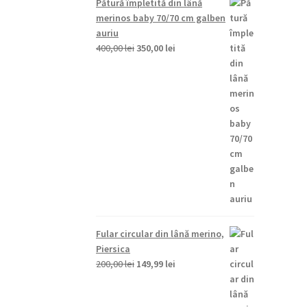
Pătură împletită din lână
fost:
149,99 lei.
merinos baby 70/70 cm galben
200,00 lei.
auriu
Prețul
Prețul
400,00
lei
350,00
lei
inițial
curent
a
este:
fost:
350,00 lei.
400,00 lei.
Fular circular din lână merino,
Piersica
Prețul
Prețul
200,00
lei
149,99
lei
inițial
curent
a
este: