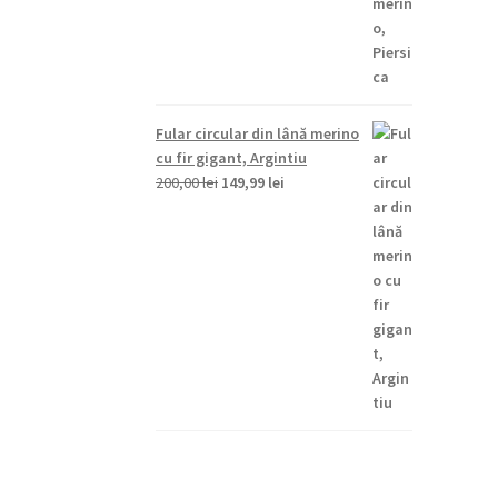
fost:
149,99 lei.
200,00 lei.
Fular circular din lână merino
cu fir gigant, Argintiu
Prețul
Prețul
200,00
lei
149,99
lei
inițial
curent
a
este:
fost:
149,99 lei.
200,00 lei.