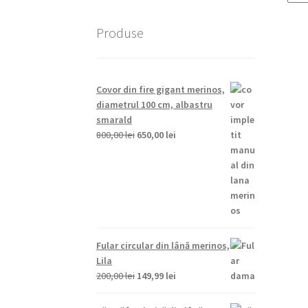
Produse
Covor din fire gigant merinos,
diametrul 100 cm, albastru
smarald
Prețul
Prețul
800,00
lei
650,00
lei
inițial
curent
a
este:
fost:
650,00 lei.
800,00 lei.
Fular circular din lână merinos,
Lila
Prețul
Prețul
200,00
lei
149,99
lei
inițial
curent
a
este: