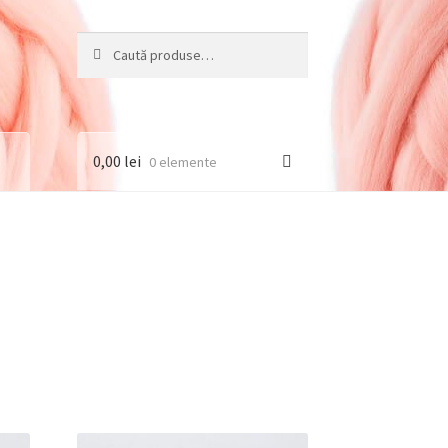
Caută
Caută
după:
0,00
lei
0 elemente
ritate