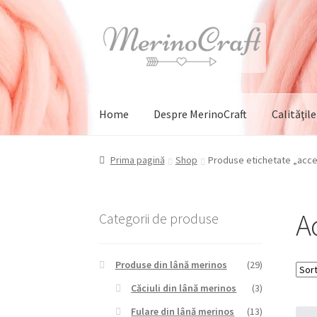
Sari
Sari
la
la
navigare
conținut
Home
Despre MerinoCraft
Calităţil
Prima pagină
Shop
Produse etichetate „acces
Ac
Categorii de produse
Produse din lână merinos
(29)
Căciuli din lână merinos
(3)
Fulare din lână merinos
(13)