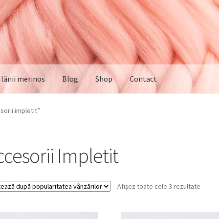
e lânii merinos
Blog
Shop
Contact
orii impletit”
cesorii Impletit
Sortat
Afișez toate cele 3 rezultate
după
popula