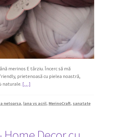
s lână merinos E târziu. Încerc să mă
riendly, prietenoasă cu pielea noastră,
% naturale.
[…]
na netoarsa
,
lana vs acril
,
MerinoCraft
,
sanatate
a- Home Decor cu