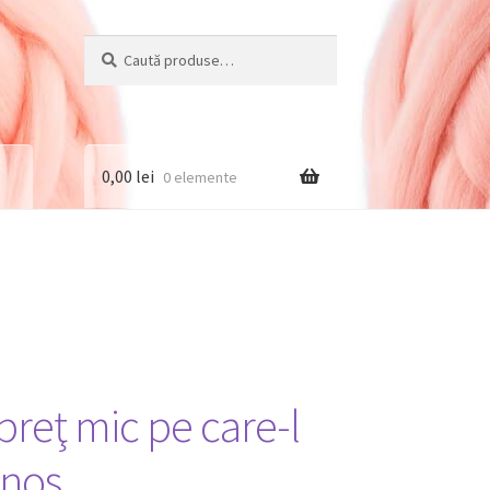
Caută
Caută
după:
0,00
lei
0 elemente
 preţ mic pe care-l
inos