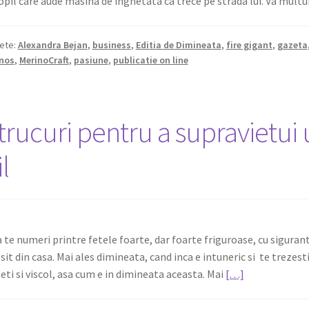
opil care aude masina de inghetata ca trece pe strada lui. Va multum
hete:
Alexandra Bejan
,
business
,
Editia de Dimineata
,
fire gigant
,
gazeta
nos
,
MerinoCraft
,
pasiune
,
publicatie on line
trucuri pentru a supravietui 
il
 te numeri printre fetele foarte, dar foarte friguroase, cu sigurant
esit din casa. Mai ales dimineata, cand inca e intuneric si te trezesti
ti si viscol, asa cum e in dimineata aceasta. Mai
[…]