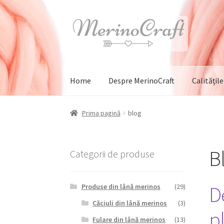
Sari
Sari
la
la
navigare
conținut
Home
Despre MerinoCraft
Calităţil
Prima pagină
blog
B
Categorii de produse
De
Produse din lână merinos
(29)
Căciuli din lână merinos
(3)
pl
Fulare din lână merinos
(13)