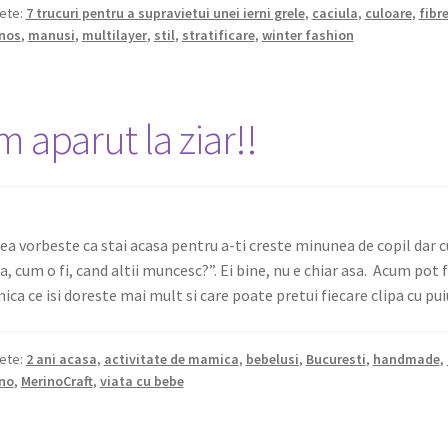
hete:
7 trucuri pentru a supravietui unei ierni grele
,
caciula
,
culoare
,
fibr
nos
,
manusi
,
multilayer
,
stil
,
stratificare
,
winter fashion
 aparut la ziar!!
a vorbeste ca stai acasa pentru a-ti creste minunea de copil dar
a, cum o fi, cand altii muncesc?”. Ei bine, nu e chiar asa. Acum pot
ca ce isi doreste mai mult si care poate pretui fiecare clipa cu pu
hete:
2 ani acasa
,
activitate de mamica
,
bebelusi
,
Bucuresti
,
handmade
,
no
,
MerinoCraft
,
viata cu bebe