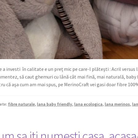
e a investi în calitate e un preţ mic pe care-l plăteşti : Acril versu
mentez, să caut ghemuri cu lână cât mai fină, mai naturală, baby f
ru că aşa cum am mai spus, pe MerinoCraft vei gasi doar fibre 100
hete:
fibre naturale
,
lana baby friendly
,
lana ecologica
,
lana merinos
,
la
um sa iti numesti casa, acas