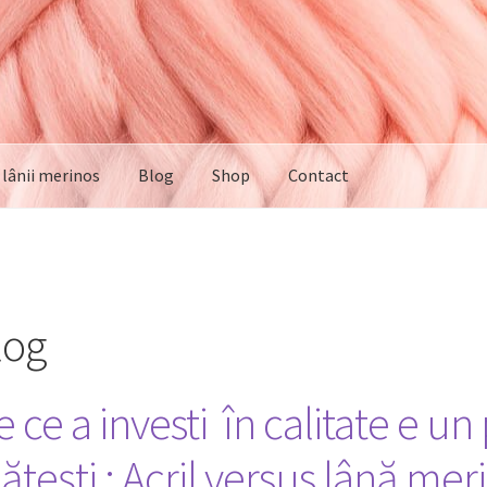
e lânii merinos
Blog
Shop
Contact
log
 ce a investi în calitate e un
ăteşti : Acril versus lână mer