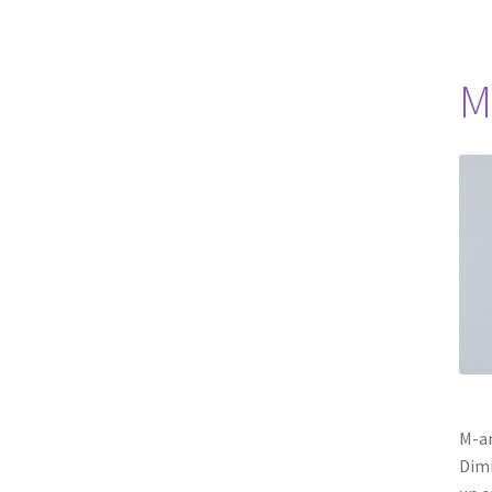
M
M-am
Dimi