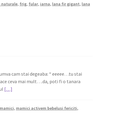
e naturale
,
frig
,
fular
,
iarna
,
lana fir gigant
,
lana
 cumva cam stai degeaba: “ eeeee…tu stai
 face ceva mai mult….da, poti fi o tanara
iul
[…]
mamici
,
mamici activem bebelusi fericiti
,