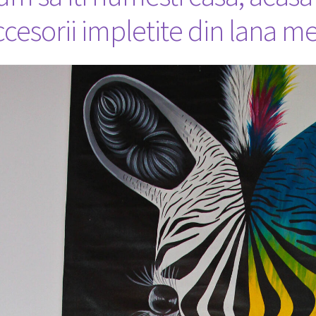
ccesorii impletite din lana m