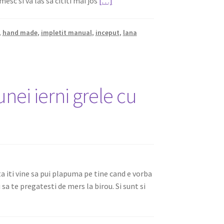
esc si va las sa cititi mai jos
[…]
,
hand made
,
impletit manual
,
inceput
,
lana
unei ierni grele cu
a iti vine sa pui plapuma pe tine cand e vorba
 sa te pregatesti de mers la birou. Si sunt si