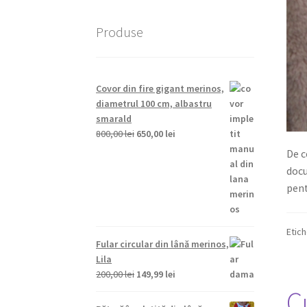
Produse
Covor din fire gigant merinos,
diametrul 100 cm, albastru
smarald
Prețul
Prețul
800,00
lei
650,00
lei
inițial
curent
De c
a
este:
docu
fost:
650,00 lei.
pent
800,00 lei.
Etic
Fular circular din lână merinos,
Lila
Prețul
Prețul
200,00
lei
149,99
lei
inițial
curent
C
a
este: