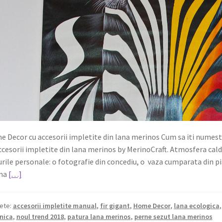
 Decor cu accesorii impletite din lana merinos Cum sa iti numes
ccesorii impletite din lana merinos by MerinoCraft. Atmosfera cald
urile personale: o fotografie din concediu, o vaza cumparata din p
ma
[…]
hete:
accesorii impletite manual
,
fir gigant
,
Home Decor
,
lana ecologica
nica
,
noul trend 2018
,
patura lana merinos
,
perne sezut lana merinos