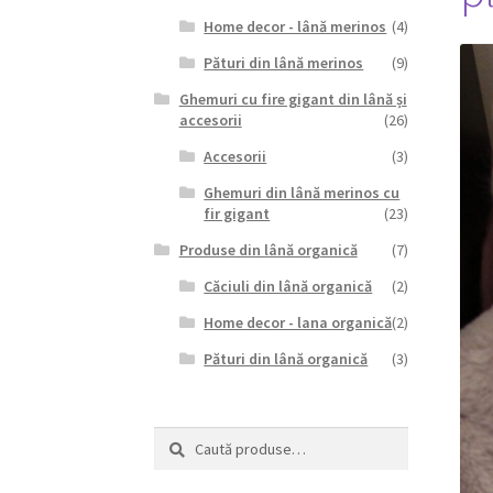
Home decor - lână merinos
(4)
Pături din lână merinos
(9)
Ghemuri cu fire gigant din lână și
accesorii
(26)
Accesorii
(3)
Ghemuri din lână merinos cu
fir gigant
(23)
Produse din lână organică
(7)
Căciuli din lână organică
(2)
Home decor - lana organică
(2)
Pături din lână organică
(3)
Caută
Caută
după: