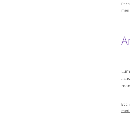
Etic
meri
Am
Lume
acas
mami
Etic
meri