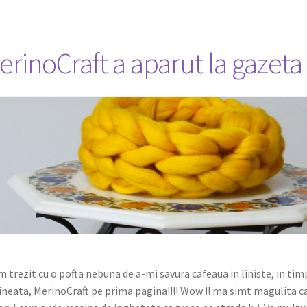
erinoCraft a aparut la gazeta
 trezit cu o pofta nebuna de a-mi savura cafeaua in liniste, in timp
neata, MerinoCraft pe prima pagina!!!! Wow !! ma simt magulita ca